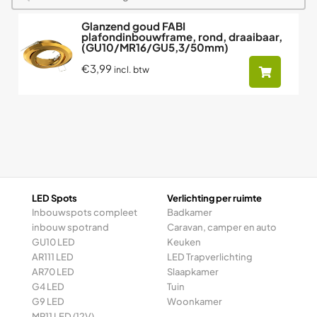
Glanzend goud FABI
plafondinbouwframe, rond, draaibaar,
(GU10/MR16/GU5,3/50mm)
€3,99
incl. btw
LED Spots
Verlichting per ruimte
Inbouwspots compleet
Badkamer
inbouw spotrand
Caravan, camper en auto
GU10 LED
Keuken
AR111 LED
LED Trapverlichting
AR70 LED
Slaapkamer
G4 LED
Tuin
G9 LED
Woonkamer
MR11 LED (12V)