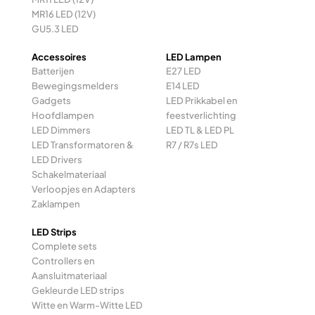
MR16 LED (12V)
GU5.3 LED
Accessoires
LED Lampen
Batterijen
E27 LED
Bewegingsmelders
E14 LED
Gadgets
LED Prikkabel en
Hoofdlampen
feestverlichting
LED Dimmers
LED TL & LED PL
LED Transformatoren &
R7 / R7s LED
LED Drivers
Schakelmateriaal
Verloopjes en Adapters
Zaklampen
LED Strips
Complete sets
Controllers en
Aansluitmateriaal
Gekleurde LED strips
Witte en Warm-Witte LED