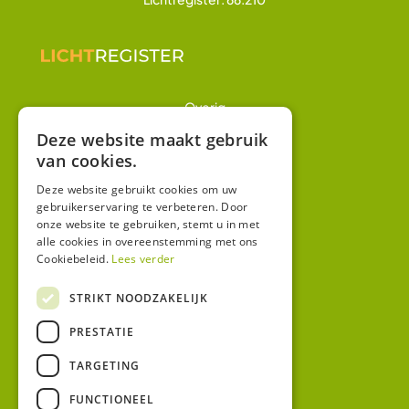
Overig
Winkel
Deze website maakt gebruik
van cookies.
Mijn account
Algemene voorwaarden
Deze website gebruikt cookies om uw
gebruikerservaring te verbeteren. Door
Privacy
onze website te gebruiken, stemt u in met
alle cookies in overeenstemming met ons
Cookiebeleid.
Lees verder
Contact
Bezoekadres:
STRIKT NOODZAKELIJK
Malzwin 12D
PRESTATIE
8321 MX Urk
Postadres:
TARGETING
Koningin Julianastraat 1
8321HW URK
FUNCTIONEEL