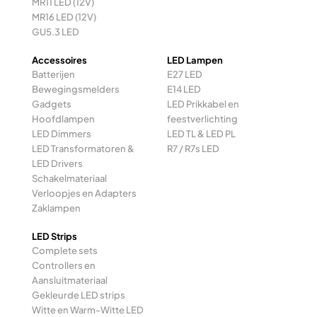
MR11 LED (12V)
MR16 LED (12V)
GU5.3 LED
Accessoires
LED Lampen
Batterijen
E27 LED
Bewegingsmelders
E14 LED
Gadgets
LED Prikkabel en
Hoofdlampen
feestverlichting
LED Dimmers
LED TL & LED PL
LED Transformatoren &
R7 / R7s LED
LED Drivers
Schakelmateriaal
Verloopjes en Adapters
Zaklampen
LED Strips
Complete sets
Controllers en
Aansluitmateriaal
Gekleurde LED strips
Witte en Warm-Witte LED