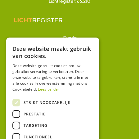
Lichtregister: 66.210
Overig
Winkel
Deze website maakt gebruik
van cookies.
Mijn account
Algemene voorwaarden
Deze website gebruikt cookies om uw
gebruikerservaring te verbeteren. Door
Privacy
onze website te gebruiken, stemt u in met
alle cookies in overeenstemming met ons
Cookiebeleid.
Lees verder
Contact
Bezoekadres:
STRIKT NOODZAKELIJK
Malzwin 12D
PRESTATIE
8321 MX Urk
Postadres:
TARGETING
Koningin Julianastraat 1
8321HW URK
FUNCTIONEEL