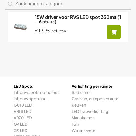
Zoeken naar producten
Search content
15W driver voor RVS LED spot 350ma (1
– 6 stuks)
€19,95
incl. btw
LED Spots
Verlichting per ruimte
Inbouwspots compleet
Badkamer
inbouw spotrand
Caravan, camper en auto
GU10 LED
Keuken
AR111 LED
LED Trapverlichting
AR70 LED
Slaapkamer
G4 LED
Tuin
G9 LED
Woonkamer