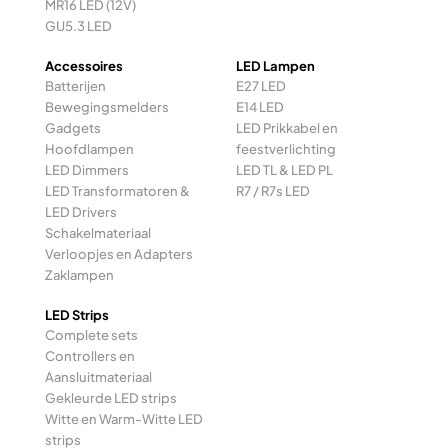
MR16 LED (12V)
GU5.3 LED
Accessoires
LED Lampen
Batterijen
E27 LED
Bewegingsmelders
E14 LED
Gadgets
LED Prikkabel en
Hoofdlampen
feestverlichting
LED Dimmers
LED TL & LED PL
LED Transformatoren &
R7 / R7s LED
LED Drivers
Schakelmateriaal
Verloopjes en Adapters
Zaklampen
LED Strips
Complete sets
Controllers en
Aansluitmateriaal
Gekleurde LED strips
Witte en Warm-Witte LED
strips