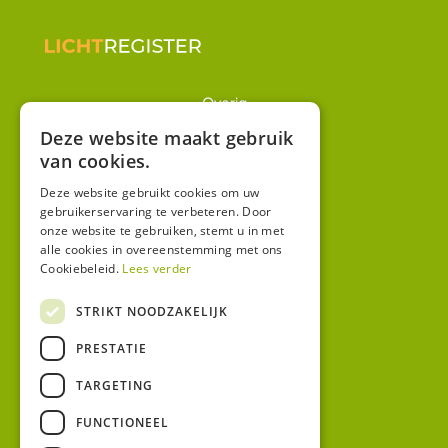
Overig
Winkel
Deze website maakt gebruik
van cookies.
Mijn account
Algemene voorwaarden
Deze website gebruikt cookies om uw
gebruikerservaring te verbeteren. Door
Privacy
onze website te gebruiken, stemt u in met
alle cookies in overeenstemming met ons
Cookiebeleid.
Lees verder
Contact
Bezoekadres:
STRIKT NOODZAKELIJK
Malzwin 12D
PRESTATIE
8321 MX Urk
Postadres:
TARGETING
Koningin Julianastraat 1
8321HW URK
FUNCTIONEEL