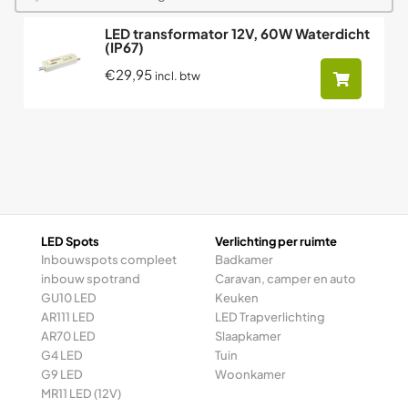
LED transformator 12V, 60W Waterdicht
(IP67)
€29,95
incl. btw
LED Spots
Verlichting per ruimte
Inbouwspots compleet
Badkamer
inbouw spotrand
Caravan, camper en auto
GU10 LED
Keuken
AR111 LED
LED Trapverlichting
AR70 LED
Slaapkamer
G4 LED
Tuin
G9 LED
Woonkamer
MR11 LED (12V)