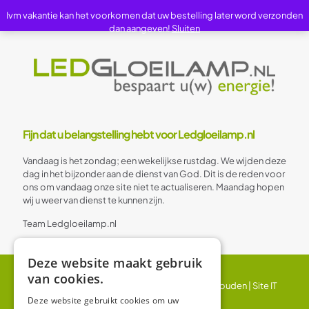
Ivm vakantie kan het voorkomen dat uw bestelling later word verzonden
dan aangeven!
Sluiten
Fijn dat u belangstelling hebt voor Ledgloeilamp.nl
Vandaag is het zondag; een wekelijkse rustdag. We wijden deze
dag in het bijzonder aan de dienst van God. Dit is de reden voor
ons om vandaag onze site niet te actualiseren. Maandag hopen
wij u weer van dienst te kunnen zijn.
Team Ledgloeilamp.nl
Deze website maakt gebruik
van cookies.
© 2024 Ledgloeilamp | Alle rechten voorbehouden |
Site IT
BV
Deze website gebruikt cookies om uw