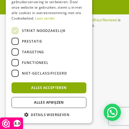
gebruikerservaring te verbeteren. Door
onze website te gebruiken, stemt u in met
alle cookies in overeenstemming met ons
Cookiebeleid.
Lees verder
De waardering van ledgloeilamp.nl bij
WebwinkelKeur Reviews
is
8.9/10 gebaseerd op 1158 reviews.
STRIKT NOODZAKELIJK
PRESTATIE
TARGETING
FUNCTIONEEL
NIET-GECLASSIFICEERD
ALLES ACCEPTEREN
ALLES AFWIJZEN
DETAILS WEERGEVEN
8,9