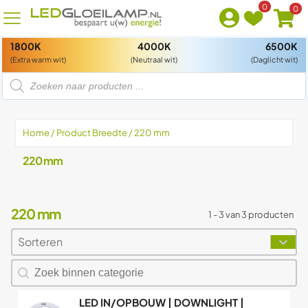
0
0
1800K
4000K
6500K
(Extra warm wit)
(Neutraal wit)
(Daglicht wit)
P
r
o
d
u
c
t
Home
/ Product Breedte / 220 mm
e
n
z
220 mm
o
e
k
e
n
220 mm
1 - 3 van 3 producten
Sorteren
Sort content
Sort content
Zoeken naar producten
Search content
LED IN/OPBOUW | DOWNLIGHT |