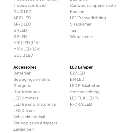
inbouw spotrand
Caravan, camper en auto
GU10 LED
Keuken
AR111 LED
LED Trapverlichting
AR70 LED
Slaapkamer
G4 LED
Tuin
G9 LED
Woonkamer
MR11 LED (12V)
MR16 LED (12V)
GU5.3 LED
Accessoires
LED Lampen
Batterijen
E27 LED
Bewegingsmelders
E14 LED
Gadgets
LED Prikkabel en
Hoofdlampen
feestverlichting
LED Dimmers
LED TL & LED PL
LED Transformatoren &
R7 / R7s LED
LED Drivers
Schakelmateriaal
Verloopjes en Adapters
Zaklampen