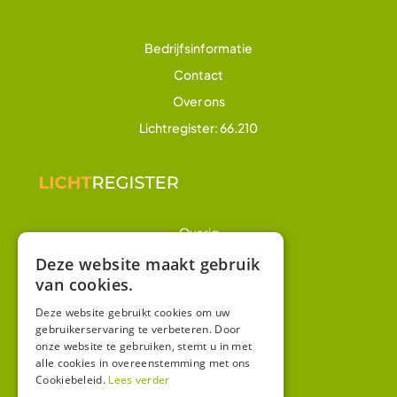
Bedrijfsinformatie
Contact
Over ons
Lichtregister: 66.210
Overig
Winkel
Deze website maakt gebruik
van cookies.
Mijn account
Algemene voorwaarden
Deze website gebruikt cookies om uw
gebruikerservaring te verbeteren. Door
Privacy
onze website te gebruiken, stemt u in met
alle cookies in overeenstemming met ons
Cookiebeleid.
Lees verder
Contact