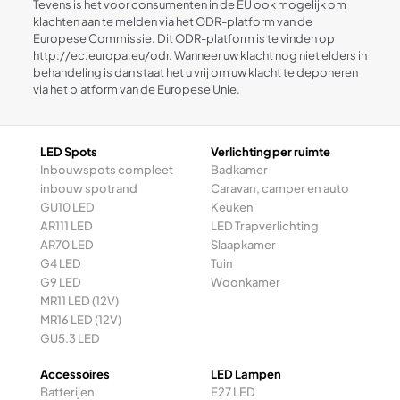
Tevens is het voor consumenten in de EU ook mogelijk om
klachten aan te melden via het ODR-platform van de
Europese Commissie. Dit ODR-platform is te vinden op
http://ec.europa.eu/odr. Wanneer uw klacht nog niet elders in
behandeling is dan staat het u vrij om uw klacht te deponeren
via het platform van de Europese Unie.
LED Spots
Verlichting per ruimte
Inbouwspots compleet
Badkamer
inbouw spotrand
Caravan, camper en auto
GU10 LED
Keuken
AR111 LED
LED Trapverlichting
AR70 LED
Slaapkamer
G4 LED
Tuin
G9 LED
Woonkamer
MR11 LED (12V)
MR16 LED (12V)
GU5.3 LED
Accessoires
LED Lampen
Batterijen
E27 LED