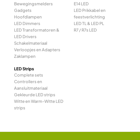
Bewegingsmelders
E14 LED
Gadgets
LED Prikkabel en
Hoofdlampen
feestverlichting
LED Dimmers
LED TL & LED PL
LED Transformatoren &
R7 / R7s LED
LED Drivers
Schakelmateriaal
Verloopjes en Adapters
Zaklampen
LED Strips
Complete sets
Controllers en
Aansluitmateriaal
Gekleurde LED strips
Witte en Warm-Witte LED
strips