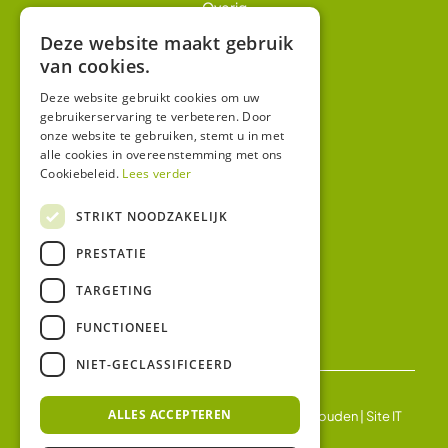
Overig
Winkel
Deze website maakt gebruik
van cookies.
Mijn account
Algemene voorwaarden
Deze website gebruikt cookies om uw
gebruikerservaring te verbeteren. Door
Privacy
onze website te gebruiken, stemt u in met
alle cookies in overeenstemming met ons
Cookiebeleid.
Lees verder
Contact
Bezoekadres:
STRIKT NOODZAKELIJK
Malzwin 12D
PRESTATIE
8321 MX Urk
Postadres:
TARGETING
Koningin Julianastraat 1
8321HW URK
FUNCTIONEEL
NIET-GECLASSIFICEERD
ALLES ACCEPTEREN
© 2026 Ledgloeilamp | Alle rechten voorbehouden |
Site IT
BV