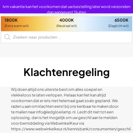
0
0
Ivm vakantie kan het voorkomen dat uw bestelling later word verzonden
dan aangeven!
Sluiten
1800K
4000K
6500K
(Extra warm wit)
(Neutraal wit)
(Daglicht wit)
P
r
o
d
u
c
t
e
n
z
Klachtenregeling
o
e
k
e
n
Wij doen altijd ons uiterste best om alles soepel en
vlekkeloos te laten verlopen. Helaas kan het kan altijd
voorkomen dat er iets niet helemaal gaat zoals gepland. We
raden u aan om klachten eerst bij ons kenbaar te maken door
te mailen naar info@ledgloeilamp.nl. Leidt dit niet tot een
oplossing, dan is het mogelijk om uw geschil aan te melden
voor bemiddeling via WebwinkelKeur via
https://www.webwinkelkeur.nl/kennisbank/consumenten/geschil.