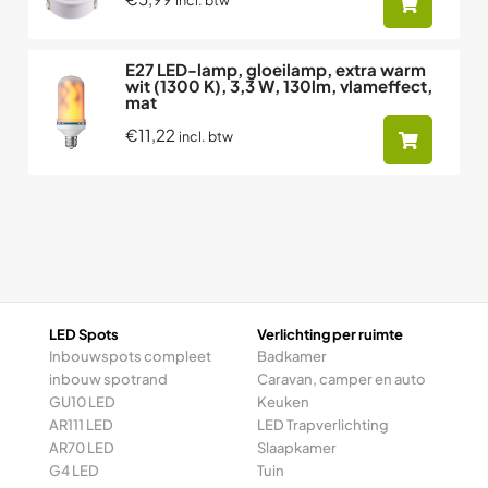
incl. btw
E27 LED-lamp, gloeilamp, extra warm
wit (1300 K), 3,3 W, 130lm, vlameffect,
mat
€11,22
incl. btw
LED Spots
Verlichting per ruimte
Inbouwspots compleet
Badkamer
inbouw spotrand
Caravan, camper en auto
GU10 LED
Keuken
AR111 LED
LED Trapverlichting
AR70 LED
Slaapkamer
G4 LED
Tuin