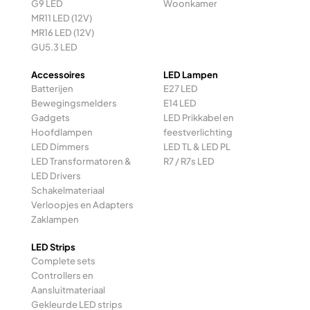
G9 LED
Woonkamer
MR11 LED (12V)
MR16 LED (12V)
GU5.3 LED
Accessoires
LED Lampen
Batterijen
E27 LED
Bewegingsmelders
E14 LED
Gadgets
LED Prikkabel en
Hoofdlampen
feestverlichting
LED Dimmers
LED TL & LED PL
LED Transformatoren &
R7 / R7s LED
LED Drivers
Schakelmateriaal
Verloopjes en Adapters
Zaklampen
LED Strips
Complete sets
Controllers en
Aansluitmateriaal
Gekleurde LED strips