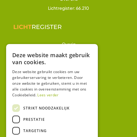
Lichtregister: 66.210
Overig
Winkel
Deze website maakt gebruik
van cookies.
Mijn account
Algemene voorwaarden
Deze website gebruikt cookies om uw
gebruikerservaring te verbeteren. Door
Privacy
onze website te gebruiken, stemt u in met
alle cookies in overeenstemming met ons
Cookiebeleid.
Lees verder
Contact
Bezoekadres:
STRIKT NOODZAKELIJK
Malzwin 12D
PRESTATIE
8321 MX Urk
Postadres:
TARGETING
Koningin Julianastraat 1