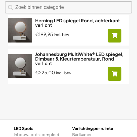
Zoeken naar producten
Search content
Herning LED spiegel Rond, achterkant
verlicht
€199,95
incl. btw
Johannesburg MultiWhite® LED spiegel,
Dimbaar & Kleurtemperatuur, Rond
verlicht
€225,00
incl. btw
LED Spots
Verlichting per ruimte
Inbouwspots compleet
Badkamer