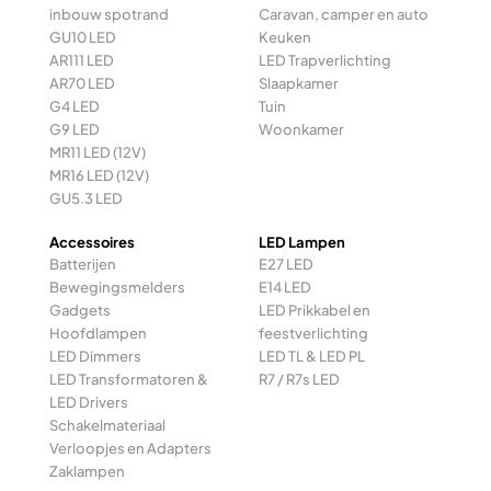
inbouw spotrand
Caravan, camper en auto
GU10 LED
Keuken
AR111 LED
LED Trapverlichting
AR70 LED
Slaapkamer
G4 LED
Tuin
G9 LED
Woonkamer
MR11 LED (12V)
MR16 LED (12V)
GU5.3 LED
Accessoires
LED Lampen
Batterijen
E27 LED
Bewegingsmelders
E14 LED
Gadgets
LED Prikkabel en
Hoofdlampen
feestverlichting
LED Dimmers
LED TL & LED PL
LED Transformatoren &
R7 / R7s LED
LED Drivers
Schakelmateriaal
Verloopjes en Adapters
Zaklampen