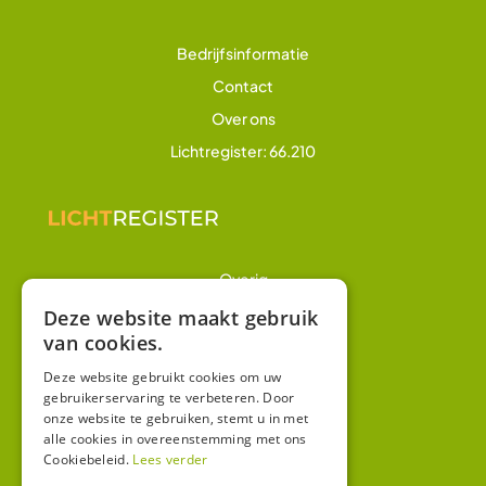
Bedrijfsinformatie
Contact
Over ons
Lichtregister: 66.210
Overig
Winkel
Deze website maakt gebruik
van cookies.
Mijn account
Algemene voorwaarden
Deze website gebruikt cookies om uw
gebruikerservaring te verbeteren. Door
Privacy
onze website te gebruiken, stemt u in met
alle cookies in overeenstemming met ons
Cookiebeleid.
Lees verder
Contact