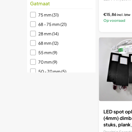
Gatmaat
Gatmaat
€15,86
75 mm
(31)
incl. btw
Op voorraad
68 - 75 mm
(21)
28 mm
(14)
68 mm
(12)
55 mm
(9)
70 mm
(9)
50 - 70 mm
(5)
50 mm
(5)
60 mm
(5)
77 mm
(4)
Lichtkleur
LED spot op
(4mm) dimba
Lichtkleur
Extra Warm Wit
stuks, plank
(+-2700K)
(83)
onder kast
Prachtig Scandi