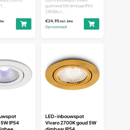
...
gunmetal 5W dimbaar IP54
CRI (RA>)...
€24,95
btw
incl. btw
Op voorraad
uwspot
LED-inbouwspot
t 5W IP54
Vivaro 2700K goud 5W
igbee
dimbaar IP54