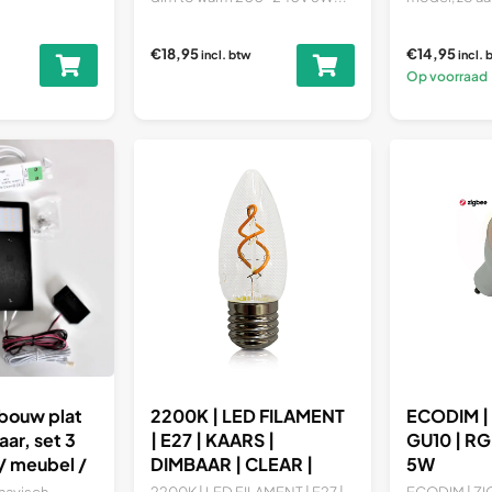
€18,95
€14,95
incl. btw
incl. 
Op voorraad
bouw plat
2200K | LED FILAMENT
ECODIM | 
ar, set 3
| E27 | KAARS |
GU10 | R
 / meubel /
DIMBAAR | CLEAR |
5W
 WW
2W
navisch
2200K | LED FILAMENT | E27 |
ECODIM | ZIG