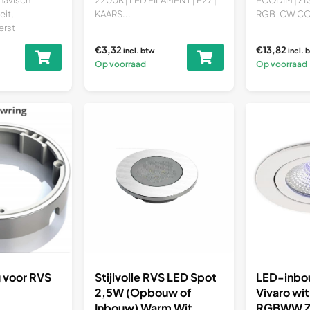
eit,
KAARS...
RGB-CW CCT
terst
€3,32
€13,82
incl. btw
incl. 
Op voorraad
Op voorraad
 voor RVS
Stijlvolle RVS LED Spot
LED-inbo
2,5W (Opbouw of
Vivaro wi
Inbouw) Warm Wit
RGBWW Z