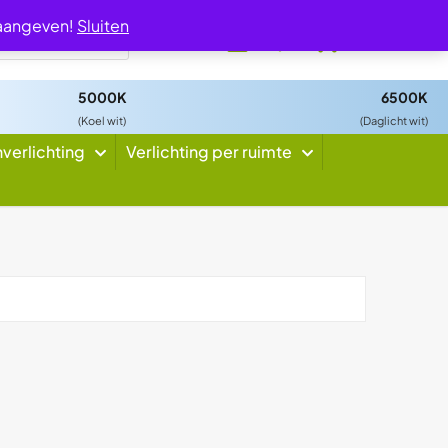
 aangeven!
Sluiten
0
5000K
6500K
(Koel wit)
(Daglicht wit)
nverlichting
Verlichting per ruimte