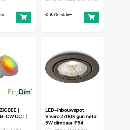
€18,95
btw
incl. btw
ZIGBEE |
LED-inbouwspot
GB-CW CCT |
Vivaro 2700K gunmetal
5W dimbaar IP54
BEE | GU10 |
LED-inbouwspot Vivaro