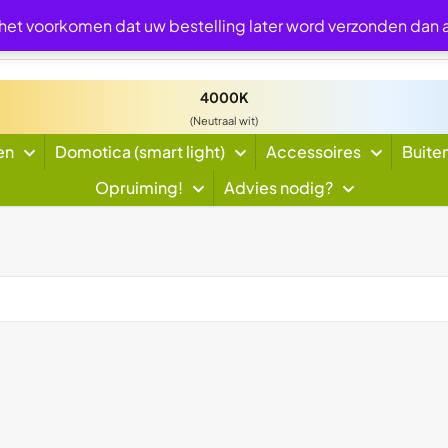
 het voorkomen dat uw bestelling later word verzonden dan
4000K
(Neutraal wit)
en
Domotica (smart light)
Accessoires
Buite
Opruiming!
Advies nodig?