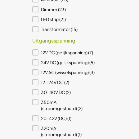
Armatuur
(25)
Dimmer
(23)
Dimmer
(23)
LED strip
(21)
LED strip
(21)
Transformator
(15)
Transformator
(15)
Uitgangsspanning
Dimbaar
Uitgangsspanning
12V DC (gelijkspanning)
(7)
Dimbaar
Ja
(322)
24V DC (gelijkspanning)
(5)
Prijs (€)
12V AC (wisselspanning)
(3)
Prijs (€)
12 - 24V DC
(2)
1 - 252
Reset
30-40V DC
(2)
350mA
(stroomgestuurd)
(2)
20-42V (DC)
(1)
320mA
(stroomgestuurd)
(1)