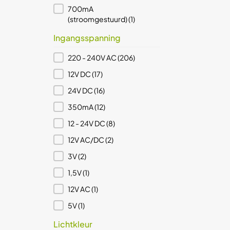
700mA
(stroomgestuurd)
(1)
Ingangsspanning
Ingangsspanning
220 - 240V AC
(206)
12V DC
(17)
24V DC
(16)
350mA
(12)
12 - 24V DC
(8)
12V AC/DC
(2)
3V
(2)
1,5V
(1)
12V AC
(1)
5V
(1)
Lichtkleur