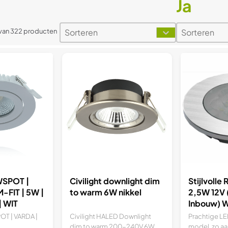
Ja
Sorteren
Sorteren
Sort content
Sort content
Sort content
Sort conten
2 van 322 producten
SPOT |
Civilight downlight dim
Stijlvolle
-FIT | 5W |
to warm 6W nikkel
2,5W 12V
 WIT
Inbouw) 
T | VARDA |
Civilight HALED Downlight
Prachtige LE
dim to warm 200-240V 6W...
model, zo aan