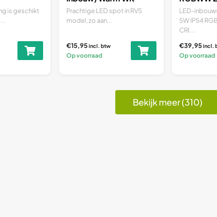
g is geschikt
Prachtige LED spot in RVS
LED-inbouws
..
model, zo aan...
5W IP54 RG
CRI...
€15,95
€39,95
incl. btw
incl.
Op voorraad
Op voorraad
Bekijk meer (310)