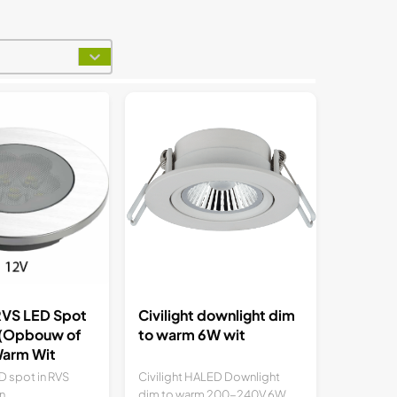
t
 RVS LED Spot
Civilight downlight dim
 (Opbouw of
to warm 6W wit
Warm Wit
D spot in RVS
Civilight HALED Downlight
...
dim to warm 200-240V 6W...