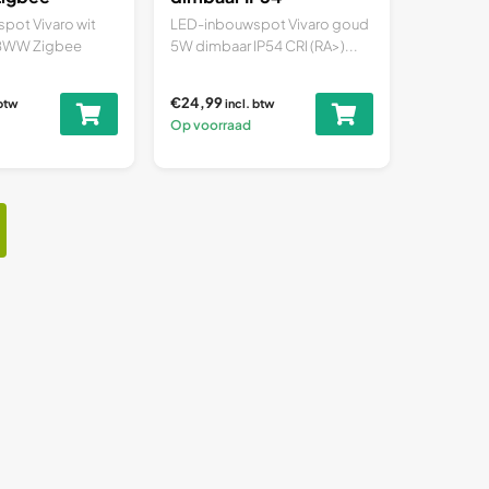
pot Vivaro wit
LED-inbouwspot Vivaro goud
BWW Zigbee
5W dimbaar IP54 CRI (RA>)...
€24,99
 btw
incl. btw
Op voorraad