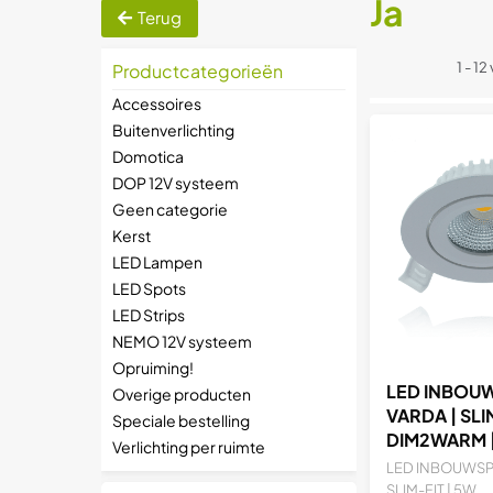
Ja
Terug
1 - 1
Productcategorieën
Accessoires
Buitenverlichting
Domotica
DOP 12V systeem
Geen categorie
Kerst
LED Lampen
LED Spots
LED Strips
NEMO 12V systeem
Opruiming!
LED INBOUW
Overige producten
VARDA | SLIM
Speciale bestelling
DIM2WARM |
Verlichting per ruimte
LED INBOUWSPO
SLIM-FIT | 5W...