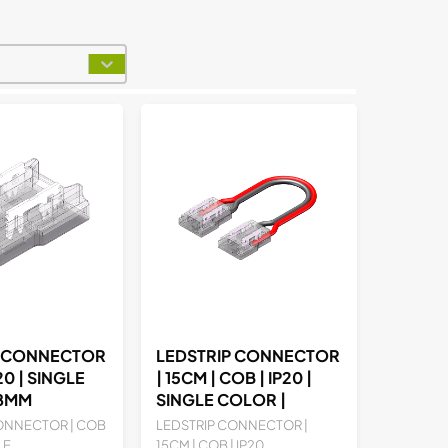
t
P CONNECTOR
LEDSTRIP CONNECTOR
20 | SINGLE
| 15CM | COB | IP20 |
 8MM
SINGLE COLOR |
8MM
ONNECTOR | COB
LEDSTRIP CONNECTOR |
LE...
15CM | COB | IP20...