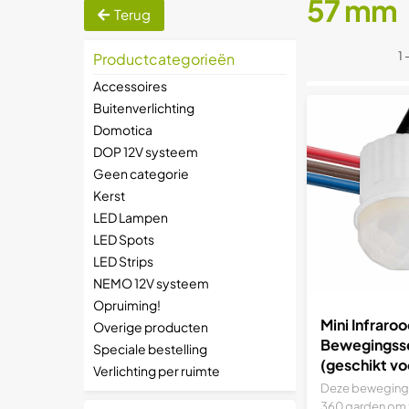
57 mm
Terug
1 
Productcategorieën
Accessoires
Buitenverlichting
Domotica
DOP 12V systeem
Geen categorie
Kerst
LED Lampen
LED Spots
LED Strips
NEMO 12V systeem
Opruiming!
Mini Infraro
Overige producten
Bewegingss
Speciale bestelling
(geschikt vo
Verlichting per ruimte
Deze beweging
360 garden om z