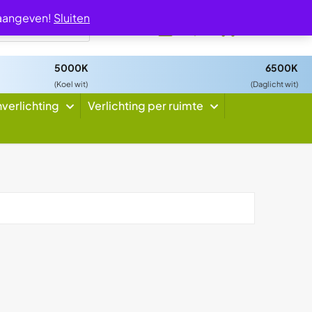
 aangeven!
Sluiten
0
5000K
6500K
(Koel wit)
(Daglicht wit)
nverlichting
Verlichting per ruimte