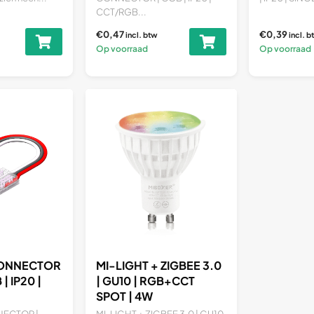
CCT/RGB...
€0,47
€0,39
incl. btw
incl. b
Op voorraad
Op voorraad
CONNECTOR
MI-LIGHT + ZIGBEE 3.0
| IP20 |
| GU10 | RGB+CCT
SPOT | 4W
NECTOR |
MI-LIGHT + ZIGBEE 3.0 | GU10