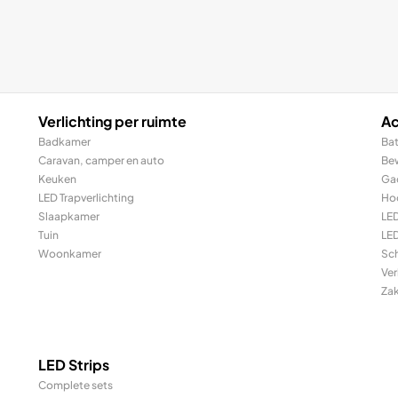
Verlichting per ruimte
Ac
Badkamer
Bat
Caravan, camper en auto
Be
Keuken
Ga
LED Trapverlichting
Ho
Slaapkamer
LE
Tuin
LED
Woonkamer
Sc
Ver
Za
LED Strips
Complete sets