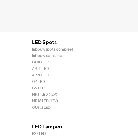
LED Spots
Inbouwspots compleet
inbouw spotrand
GU10 LED
AR111 LED
AR70 LED
G4 LED
G9 LED
MR11 LED (12V)
MR16 LED (12V)
GU5.3 LED
LED Lampen
E27 LED