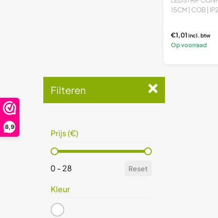
Prijs (€)
15CM | COB | IP2
0 - 28
Reset
€1,01
incl. btw
Op voorraad
Filteren
8,9
Prijs (€)
Prijs (€)
0 - 28
Reset
Kleur
wit
(1)
Kleur