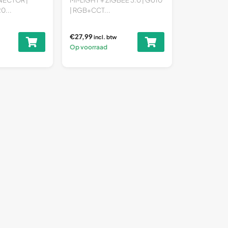
0...
| RGB+CCT...
€27,99
incl. btw
Op voorraad