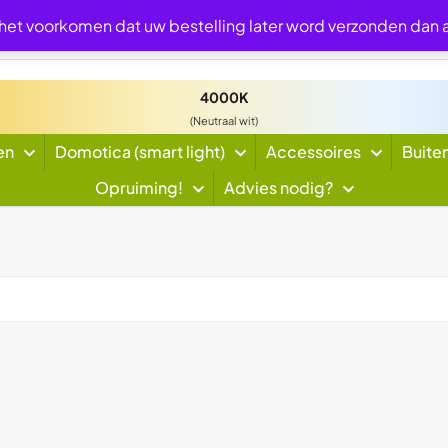
 het voorkomen dat uw bestelling later word verzonden dan
4000K
(Neutraal wit)
en
Domotica (smart light)
Accessoires
Buite
Opruiming!
Advies nodig?