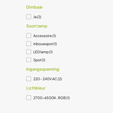
Dimbaar
Dimbaar
Ja
(2)
Soort lamp
Soort lamp
Accessoire
(1)
inbouwspot
(1)
LED lamp
(1)
Spot
(1)
Ingangsspanning
Ingangsspanning
220 - 240V AC
(2)
Lichtkleur
Lichtkleur
2700-6500K , RGB
(1)