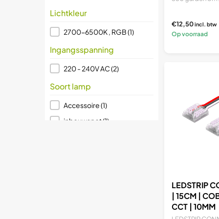
Lichtkleur
€12,50
incl. btw
Lichtkleur
2700-6500K , RGB
(1)
Op voorraad
Ingangsspanning
Ingangsspanning
220 - 240V AC
(2)
Soort lamp
Soort lamp
Accessoire
(1)
inbouwspot
(1)
LED lamp
(1)
Spot
(1)
Dimbaar
LEDSTRIP 
Dimbaar
Ja
(2)
| 15CM | COB 
CCT | 10MM
Prijs (€)
LEDSTRIP CON