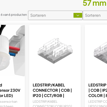
57 mm
Sorteren
Sorteren
Sort content
Sort content
Sort content
Sort conten
- 6 van 6 producten
od
LEDSTRIP/KABEL
LEDSTRI
ensor 230V
CONNECTOR | COB |
| COB | IP
or LED)
IP20 | CCT/RGB |
COLOR |
10MM
ssensor kan
LEDSTRIP/KABEL
LEDSTRIP C
ich heen...
CONNECTOR | COB | IP20 |
| IP20 | SING