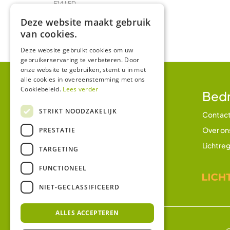
E14 LED
LED Prikkabel en feestverlichting
Deze website maakt gebruik
LED TL & LED PL
van cookies.
R7 / R7s LED
Deze website gebruikt cookies om uw
gebruikerservaring te verbeteren. Door
onze website te gebruiken, stemt u in met
alle cookies in overeenstemming met ons
Cookiebeleid.
Lees verder
Klantenservice
Bedr
STRIKT NOODZAKELIJK
Betalen en betaalmethodes
Contac
Verzending en bezorging
Over on
PRESTATIE
Retourbeleid
Lichtreg
TARGETING
Garantie
FUNCTIONEEL
Klachtenregeling
NIET-GECLASSIFICEERD
ALLES ACCEPTEREN