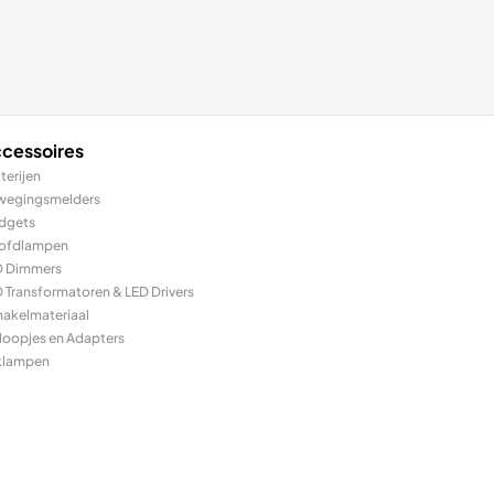
cessoires
terijen
wegingsmelders
dgets
ofdlampen
D Dimmers
 Transformatoren & LED Drivers
hakelmateriaal
loopjes en Adapters
klampen