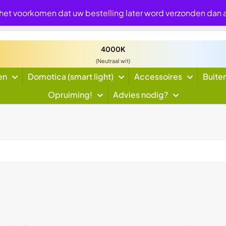
 het voorkomen dat uw bestelling later word verzonden dan
4000K
(Neutraal wit)
en
Domotica (smart light)
Accessoires
Buite
Opruiming!
Advies nodig?