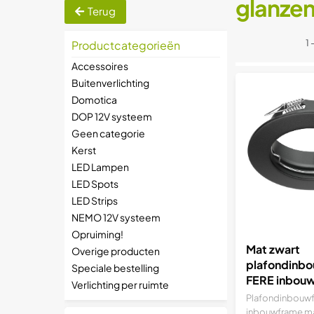
glanze
Terug
1 
Productcategorieën
Accessoires
Buitenverlichting
Domotica
DOP 12V systeem
Geen categorie
Kerst
LED Lampen
LED Spots
LED Strips
NEMO 12V systeem
Opruiming!
Mat zwart
Overige producten
plafondinb
Speciale bestelling
FERE inbou
Verlichting per ruimte
(LED/halog
Plafondinbouw
MR16/PAR1
inbouwframe ma