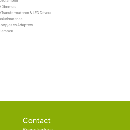
ofdlampen
D Dimmers
 Transformatoren & LED Drivers
hakelmateriaal
loopjes en Adapters
klampen
Contact
Bezoekadres: