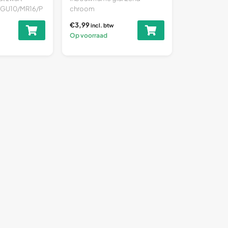
/GU10/MR16/P
chroom
lzijdig...
(LED/halogeen/GU10/MR16/P
€3,99
incl. btw
AR16/50mm) Veelzijdig...
Op voorraad