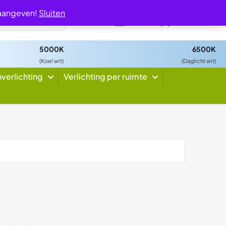
 aangeven!
Sluiten
0
5000K
6500K
(Koel wit)
(Daglicht wit)
nverlichting
Verlichting per ruimte