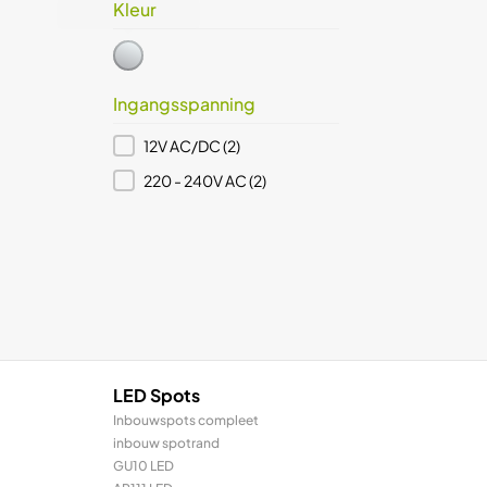
Kleur
glanzend chroom
(2)
Kleur
Ingangsspanning
Ingangsspanning
12V AC/DC
(2)
220 - 240V AC
(2)
LED Spots
Inbouwspots compleet
inbouw spotrand
GU10 LED