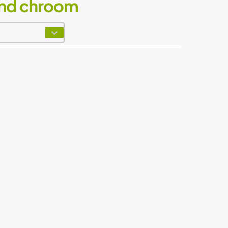
end chroom
t