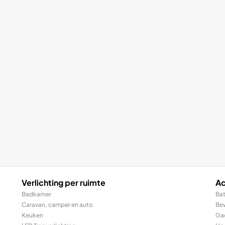
Verlichting per ruimte
Ac
Badkamer
Bat
Caravan, camper en auto
Be
Keuken
Ga