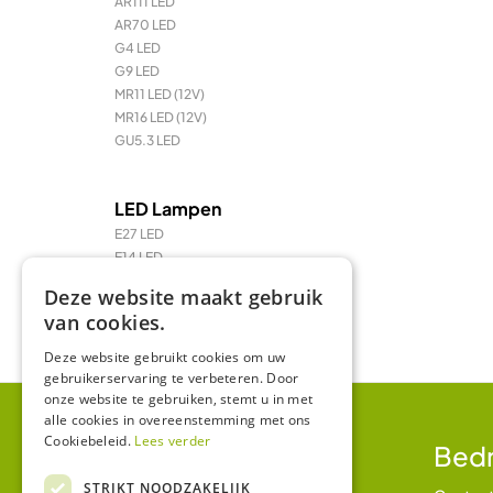
AR111 LED
AR70 LED
G4 LED
G9 LED
MR11 LED (12V)
MR16 LED (12V)
GU5.3 LED
LED Lampen
E27 LED
E14 LED
LED Prikkabel en feestverlichting
Deze website maakt gebruik
LED TL & LED PL
van cookies.
R7 / R7s LED
Deze website gebruikt cookies om uw
gebruikerservaring te verbeteren. Door
onze website te gebruiken, stemt u in met
alle cookies in overeenstemming met ons
Cookiebeleid.
Lees verder
Klantenservice
Bedr
STRIKT NOODZAKELIJK