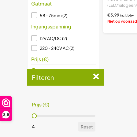
Gatmaat
(LED/halogeen
AR16/50mm) Vee
Gatmaat
€3,99
58 - 75mm
(2)
incl. btw
Niet op voorraad
Ingangsspanning
Ingangsspanning
12V AC/DC
(2)
220 - 240V AC
(2)
Prijs (€)
Prijs (€)
Filteren
4
Reset
Prijs (€)
8,9
Prijs (€)
4
Reset