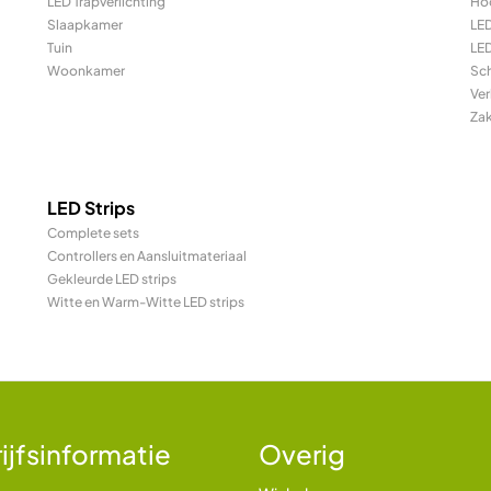
LED Trapverlichting
Ho
Slaapkamer
LE
Tuin
LED
Woonkamer
Sc
Ver
Za
LED Strips
Complete sets
Controllers en Aansluitmateriaal
Gekleurde LED strips
Witte en Warm-Witte LED strips
ijfsinformatie
Overig