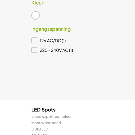
Kleur
Glanzend wit
(1)
Kleur
Ingangsspanning
Ingangsspanning
12V AC/DC
(1)
220 - 240V AC
(1)
LED Spots
Inbouwspots compleet
inbouw spotrand
GU10 LED