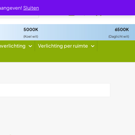
 aangeven!
Sluiten
0
5000K
6500K
(Koel wit)
(Daglicht wit)
nverlichting
Verlichting per ruimte