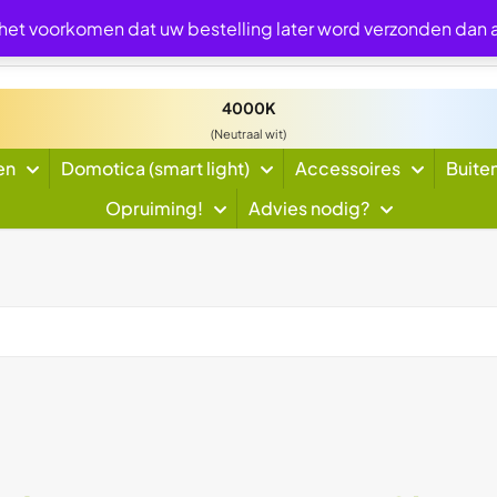
 het voorkomen dat uw bestelling later word verzonden dan
4000K
(Neutraal wit)
en
Domotica (smart light)
Accessoires
Buite
Opruiming!
Advies nodig?