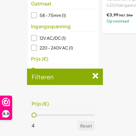
Gatmaat
(LED/halogeen
AR16/50mm) Vee
Gatmaat
€3,99
58 - 75mm
(1)
incl. btw
Op voorraad
Ingangsspanning
Ingangsspanning
12V AC/DC
(1)
220 - 240V AC
(1)
Prijs (€)
Prijs (€)
Filteren
4
Reset
Prijs (€)
8,9
Prijs (€)
4
Reset