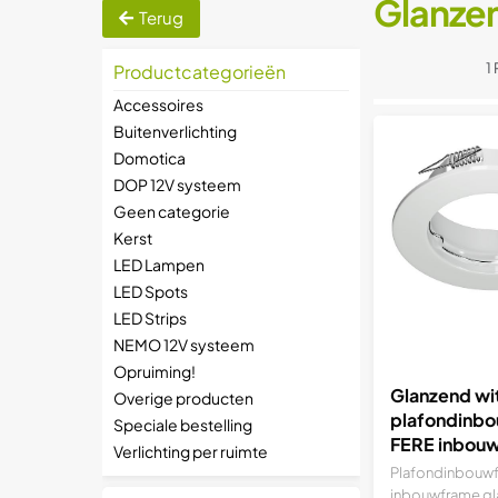
Glanzen
Terug
1
Productcategorieën
Accessoires
Buitenverlichting
Domotica
DOP 12V systeem
Geen categorie
Kerst
LED Lampen
LED Spots
LED Strips
NEMO 12V systeem
Opruiming!
Glanzend wi
Overige producten
plafondinb
Speciale bestelling
FERE inbou
Verlichting per ruimte
(LED/halog
Plafondinbouw
MR16/PAR1
inbouwframe gl