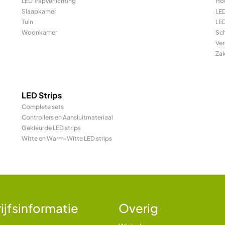
LED Trapverlichting
Ho
Slaapkamer
LE
Tuin
LED
Woonkamer
Sc
Ver
Za
LED Strips
Complete sets
Controllers en Aansluitmateriaal
Gekleurde LED strips
Witte en Warm-Witte LED strips
ijfsinformatie
Overig