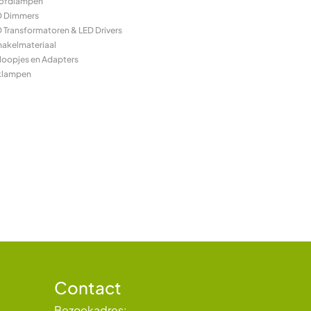
ofdlampen
D Dimmers
 Transformatoren & LED Drivers
hakelmateriaal
loopjes en Adapters
klampen
Contact
Bezoekadres: