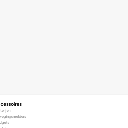
cessoires
terijen
wegingsmelders
dgets