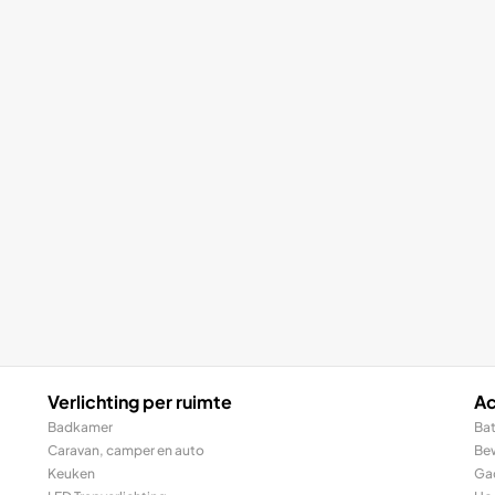
Verlichting per ruimte
Ac
Badkamer
Bat
Caravan, camper en auto
Be
Keuken
Ga