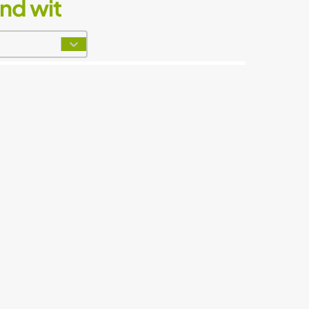
nd wit
t