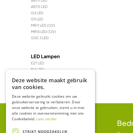
AR111 LED
AR70 LED
G4 LED
G9 LED
MR11 LED (12V)
MR16 LED (12V)
GU5.3 LED
LED Lampen
E27 LED
E14 LED
LED Prikkabel en feestverlichting
Deze website maakt gebruik
LED TL & LED PL
van cookies.
R7 / R7s LED
Deze website gebruikt cookies om uw
gebruikerservaring te verbeteren. Door
onze website te gebruiken, stemt u in met
alle cookies in overeenstemming met ons
Cookiebeleid.
Lees verder
Klantenservice
Bedr
STRIKT NOODZAKELIJK