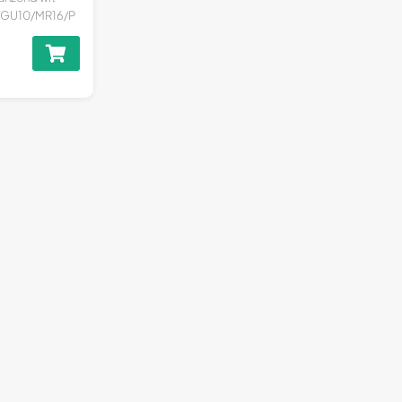
/GU10/MR16/P
lzijdig...