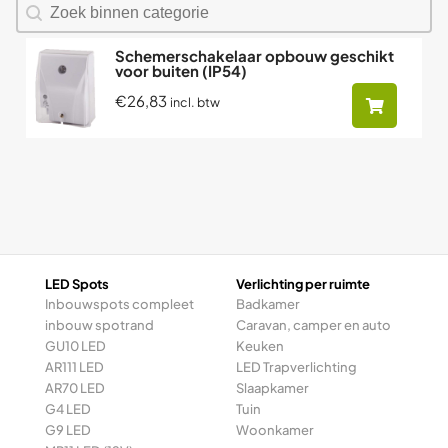
Zoeken naar producten
Search content
Schemerschakelaar opbouw geschikt
voor buiten (IP54)
€26,83
incl. btw
LED Spots
Verlichting per ruimte
Inbouwspots compleet
Badkamer
inbouw spotrand
Caravan, camper en auto
GU10 LED
Keuken
AR111 LED
LED Trapverlichting
AR70 LED
Slaapkamer
G4 LED
Tuin
G9 LED
Woonkamer