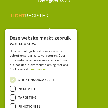
Lichtregister: 66.210
Overig
Winkel
Deze website maakt gebruik
van cookies.
Mijn account
Algemene voorwaarden
Deze website gebruikt cookies om uw
gebruikerservaring te verbeteren. Door
Privacy
onze website te gebruiken, stemt u in met
alle cookies in overeenstemming met ons
Cookiebeleid.
Lees verder
Contact
Bezoekadres:
STRIKT NOODZAKELIJK
Malzwin 12D
PRESTATIE
8321 MX Urk
Postadres:
TARGETING
Koningin Julianastraat 1
8321HW URK
FUNCTIONEEL