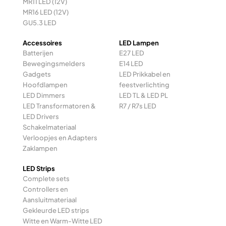
MR11 LED (12V)
MR16 LED (12V)
GU5.3 LED
Accessoires
LED Lampen
Batterijen
E27 LED
Bewegingsmelders
E14 LED
Gadgets
LED Prikkabel en
Hoofdlampen
feestverlichting
LED Dimmers
LED TL & LED PL
LED Transformatoren &
R7 / R7s LED
LED Drivers
Schakelmateriaal
Verloopjes en Adapters
Zaklampen
LED Strips
Complete sets
Controllers en
Aansluitmateriaal
Gekleurde LED strips
Witte en Warm-Witte LED