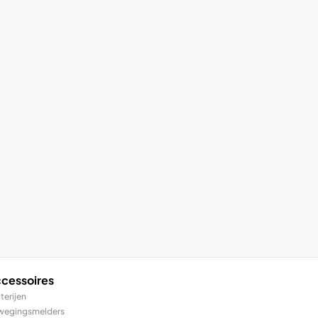
cessoires
terijen
wegingsmelders