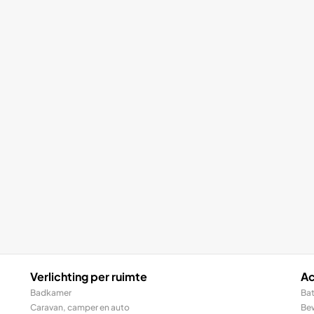
Verlichting per ruimte
Ac
Badkamer
Bat
Caravan, camper en auto
Be