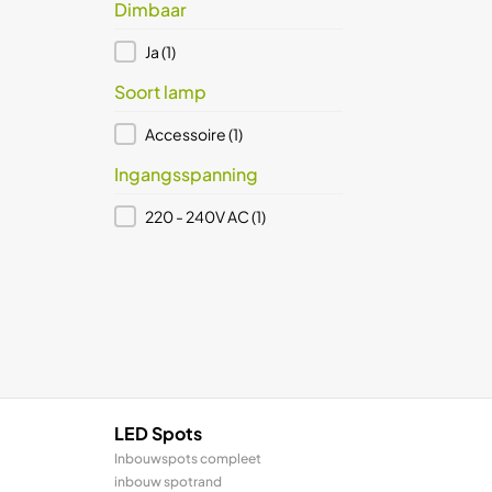
Dimbaar
Dimbaar
Ja
(1)
Soort lamp
Soort lamp
Accessoire
(1)
Ingangsspanning
Ingangsspanning
220 - 240V AC
(1)
LED Spots
Inbouwspots compleet
inbouw spotrand