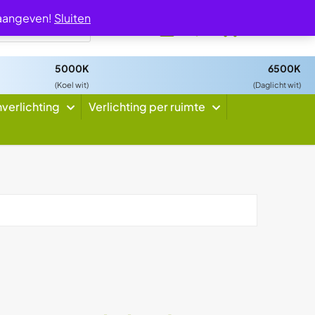
 aangeven!
Sluiten
0
5000K
6500K
(Koel wit)
(Daglicht wit)
nverlichting
Verlichting per ruimte