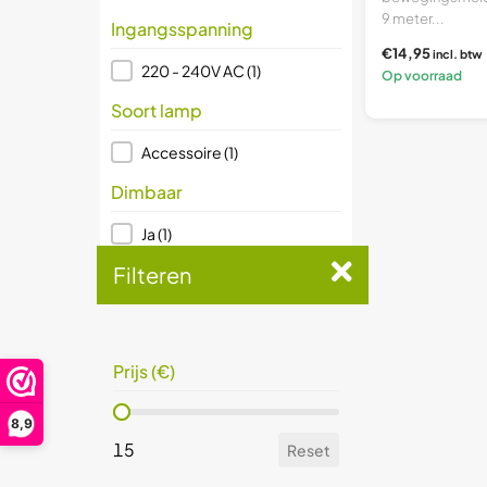
9 meter...
Ingangsspanning
€14,95
incl. btw
Ingangsspanning
220 - 240V AC
(1)
Op voorraad
Soort lamp
Soort lamp
Accessoire
(1)
Dimbaar
Dimbaar
Ja
(1)
Filteren
Prijs (€)
Prijs (€)
15
Reset
Prijs (€)
Prijs (€)
8,9
15
Reset