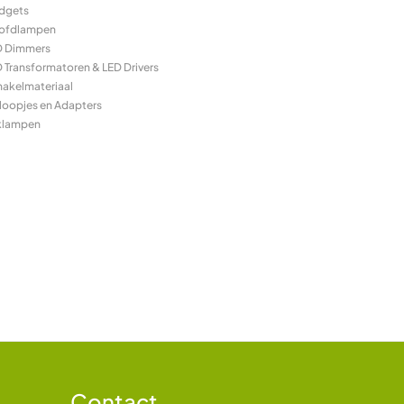
dgets
ofdlampen
D Dimmers
 Transformatoren & LED Drivers
hakelmateriaal
loopjes en Adapters
klampen
Contact