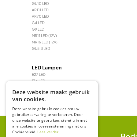
GU10 LED
AR111 LED
AR70 LED
G4 LED
G9 LED
MR11 LED (12V)
MR16 LED (12V)
GU5.3 LED
LED Lampen
E27 LED
E14 LED
LED Prikkabel en feestverlichting
Deze website maakt gebruik
LED TL & LED PL
van cookies.
R7 / R7s LED
Deze website gebruikt cookies om uw
gebruikerservaring te verbeteren. Door
onze website te gebruiken, stemt u in met
alle cookies in overeenstemming met ons
Cookiebeleid.
Lees verder
Klantenservice
Bedr