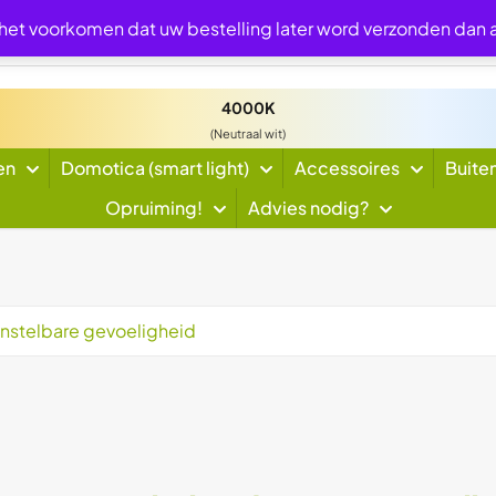
 het voorkomen dat uw bestelling later word verzonden dan
4000K
(Neutraal wit)
en
Domotica (smart light)
Accessoires
Buite
Opruiming!
Advies nodig?
 Instelbare gevoeligheid