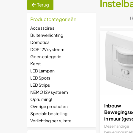
Instelb
Terug
1
Productcategorieën
Accessoires
Buitenverlichting
Domotica
DOP 12V systeem
Geen categorie
Kerst
LED Lampen
LED Spots
LED Strips
NEMO 12V systeem
Opruiming!
Inbouw
Overige producten
Bewegingsse
Speciale bestelling
in muur (ges
Verlichting per ruimte
LED)
Deze handige
bewegingsmelde