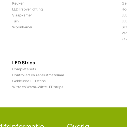
Keuken
Ga
LED Trapverlichting
Ho
Slaapkamer
LE
Tuin
LED
Woonkamer
Sc
Ver
Za
LED Strips
Complete sets
Controllers en Aansluitmateriaal
Gekleurde LED strips
Witte en Warm-Witte LED strips
ijfsinformatie
Overig