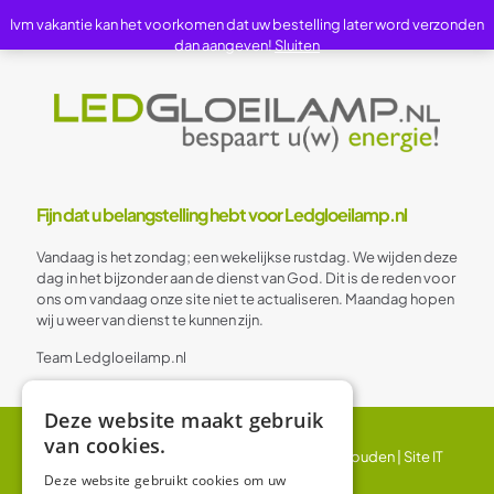
Ivm vakantie kan het voorkomen dat uw bestelling later word verzonden
dan aangeven!
Sluiten
Fijn dat u belangstelling hebt voor Ledgloeilamp.nl
Vandaag is het zondag; een wekelijkse rustdag. We wijden deze
dag in het bijzonder aan de dienst van God. Dit is de reden voor
ons om vandaag onze site niet te actualiseren. Maandag hopen
wij u weer van dienst te kunnen zijn.
Team Ledgloeilamp.nl
Deze website maakt gebruik
van cookies.
© 2024 Ledgloeilamp | Alle rechten voorbehouden |
Site IT
BV
Deze website gebruikt cookies om uw