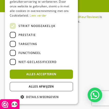
gebruikerservaring te verbeteren. Door
onze website te gebruiken, stemt u in met
alle cookies in overeenstemming met ons
Cookiebeleid.
Lees verder
De waardering van ledgloeilamp.nl bij
WebwinkelKeur Reviews
is
8.9/10 gebaseerd op 1158 reviews.
STRIKT NOODZAKELIJK
PRESTATIE
TARGETING
FUNCTIONEEL
NIET-GECLASSIFICEERD
ALLES ACCEPTEREN
ALLES AFWIJZEN
DETAILS WEERGEVEN
8,9