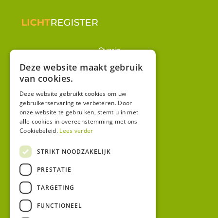
Overig
Winkel
Deze website maakt gebruik
van cookies.
Mijn account
Algemene voorwaarden
Deze website gebruikt cookies om uw
gebruikerservaring te verbeteren. Door
Privacy
onze website te gebruiken, stemt u in met
alle cookies in overeenstemming met ons
Cookiebeleid.
Lees verder
Contact
Bezoekadres:
STRIKT NOODZAKELIJK
Malzwin 12D
PRESTATIE
8321 MX Urk
Postadres:
TARGETING
Koningin Julianastraat 1
8321HW URK
FUNCTIONEEL