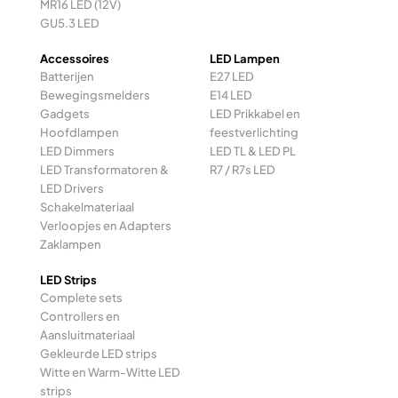
MR16 LED (12V)
GU5.3 LED
Accessoires
LED Lampen
Batterijen
E27 LED
Bewegingsmelders
E14 LED
Gadgets
LED Prikkabel en
Hoofdlampen
feestverlichting
LED Dimmers
LED TL & LED PL
LED Transformatoren &
R7 / R7s LED
LED Drivers
Schakelmateriaal
Verloopjes en Adapters
Zaklampen
LED Strips
Complete sets
Controllers en
Aansluitmateriaal
Gekleurde LED strips
Witte en Warm-Witte LED
strips