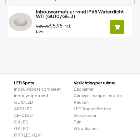
Inbouwarmatuur rond IP65 Waterdicht
WIT (GU10/G5.3)
€5,95
incl.
€20,95
btw
LED Spots
Verlichting per ruimte
Inbouwspots compleet
Badkamer
inbouw spotrand
Caravan, camper en auto
GU10 LED
Keuken
AR111 LED
LED Trapverlichting
AR70 LED
Slaapkamer
G4 LED
Tuin
G9 LED
Woonkamer
MR11 LED (12V)