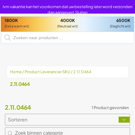
0
0
Ivm vakantie kan het voorkomen dat uw bestelling later word verzonden
dan aangeven!
Sluiten
1800K
4000K
6500K
(Extra warm wit)
(Neutraal wit)
(Daglicht wit)
P
r
o
d
u
c
t
e
n
z
Home
/ Product Leverancier SKU / 2.11.0464
o
e
k
2.11.0464
e
n
2.11.0464
1 Product gevonden
Sorteren
Sort content
Sort content
Zoeken naar producten
Search content