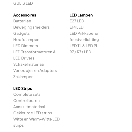
GU5.3 LED
Accessoires
LED Lampen
Batterijen
E27 LED
Bewegingsmelders
E14 LED
Gadgets
LED Prikkabel en
Hoofdlampen
feestverlichting
LED Dimmers
LED TL & LED PL
LED Transformatoren &
R7 / R7s LED
LED Drivers
Schakelmateriaal
Verloopjes en Adapters
Zaklampen
LED Strips
Complete sets
Controllers en
Aansluitmateriaal
Gekleurde LED strips
Witte en Warm-Witte LED
strips