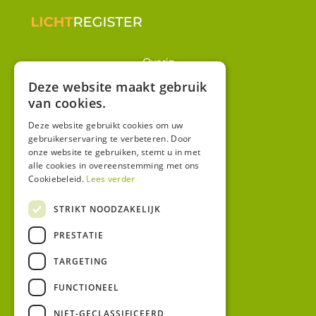
Overig
Winkel
Deze website maakt gebruik
van cookies.
Mijn account
Algemene voorwaarden
Deze website gebruikt cookies om uw
gebruikerservaring te verbeteren. Door
Privacy
onze website te gebruiken, stemt u in met
alle cookies in overeenstemming met ons
Cookiebeleid.
Lees verder
Contact
Bezoekadres:
STRIKT NOODZAKELIJK
Malzwin 12D
PRESTATIE
8321 MX Urk
Postadres:
TARGETING
Koningin Julianastraat 1
8321HW URK
FUNCTIONEEL
NIET-GECLASSIFICEERD