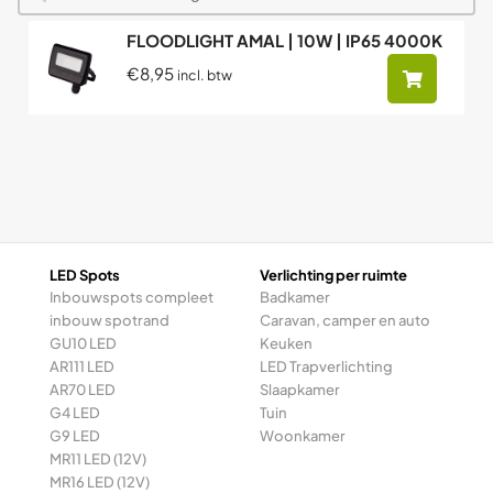
FLOODLIGHT AMAL | 10W | IP65 4000K
€8,95
incl. btw
LED Spots
Verlichting per ruimte
Inbouwspots compleet
Badkamer
inbouw spotrand
Caravan, camper en auto
GU10 LED
Keuken
AR111 LED
LED Trapverlichting
AR70 LED
Slaapkamer
G4 LED
Tuin
G9 LED
Woonkamer
MR11 LED (12V)
MR16 LED (12V)