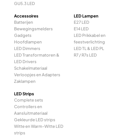
GU5.3 LED
Accessoires
LED Lampen
Batterijen
E27 LED
Bewegingsmelders
E14 LED
Gadgets
LED Prikkabel en
Hoofdlampen
feestverlichting
LED Dimmers
LED TL & LED PL
LED Transformatoren &
R7 / R7s LED
LED Drivers
Schakelmateriaal
Verloopjes en Adapters
Zaklampen
LED Strips
Complete sets
Controllers en
Aansluitmateriaal
Gekleurde LED strips
Witte en Warm-Witte LED
strips