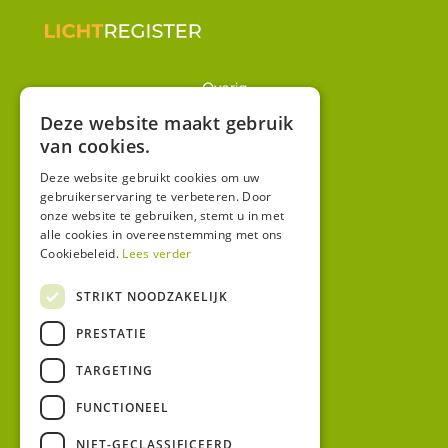
Overig
Winkel
Deze website maakt gebruik
van cookies.
Mijn account
Algemene voorwaarden
Deze website gebruikt cookies om uw
gebruikerservaring te verbeteren. Door
Privacy
onze website te gebruiken, stemt u in met
alle cookies in overeenstemming met ons
Cookiebeleid.
Lees verder
Contact
Bezoekadres:
STRIKT NOODZAKELIJK
Malzwin 12D
PRESTATIE
8321 MX Urk
Postadres:
TARGETING
Koningin Julianastraat 1
8321HW URK
FUNCTIONEEL
NIET-GECLASSIFICEERD