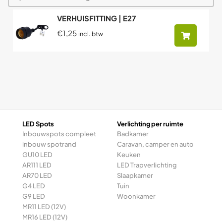
VERHUISFITTING | E27
€1,25
incl. btw
LED Spots
Verlichting per ruimte
Inbouwspots compleet
Badkamer
inbouw spotrand
Caravan, camper en auto
GU10 LED
Keuken
AR111 LED
LED Trapverlichting
AR70 LED
Slaapkamer
G4 LED
Tuin
G9 LED
Woonkamer
MR11 LED (12V)
MR16 LED (12V)