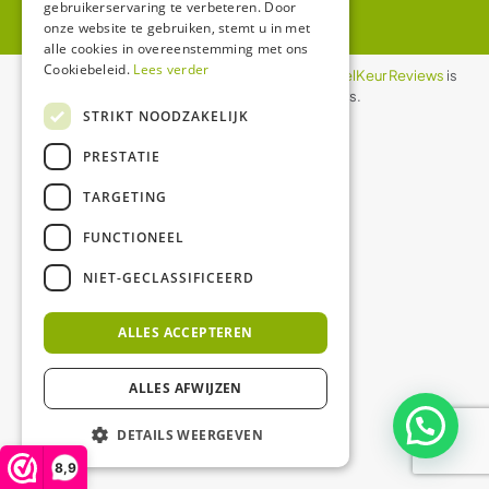
gebruikerservaring te verbeteren. Door
onze website te gebruiken, stemt u in met
alle cookies in overeenstemming met ons
Cookiebeleid.
Lees verder
De waardering van ledgloeilamp.nl bij
WebwinkelKeur Reviews
is
8.9/10 gebaseerd op 1158 reviews.
STRIKT NOODZAKELIJK
PRESTATIE
TARGETING
FUNCTIONEEL
NIET-GECLASSIFICEERD
ALLES ACCEPTEREN
ALLES AFWIJZEN
DETAILS WEERGEVEN
8,9