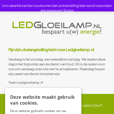
Ivm vakantie kan het voorkomen dat uw bestelling later word verzonden
dan aangeven!
Sluiten
Fijn dat u belangstelling hebt voor Ledgloeilamp.nl
Vandaag is het zondag; een wekelijkse rustdag. We wijden deze
dag in het bijzonder aan de dienst van God. Dit is de reden voor
ons om vandaag onze site niet te actualiseren. Maandag hopen
wij u weer van dienst te kunnen zijn.
Team Ledgloeilamp.nl
Deze website maakt gebruik
van cookies.
© 2024 Ledgloeilamp | Alle rechten voorbehouden |
Site IT
BV
Deze website gebruikt cookies om uw