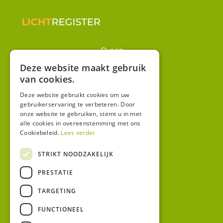
Overig
Winkel
Deze website maakt gebruik
van cookies.
Mijn account
Algemene voorwaarden
Deze website gebruikt cookies om uw
gebruikerservaring te verbeteren. Door
Privacy
onze website te gebruiken, stemt u in met
alle cookies in overeenstemming met ons
Cookiebeleid.
Lees verder
Contact
Bezoekadres:
STRIKT NOODZAKELIJK
Malzwin 12D
PRESTATIE
8321 MX Urk
Postadres:
TARGETING
Koningin Julianastraat 1
8321HW URK
FUNCTIONEEL