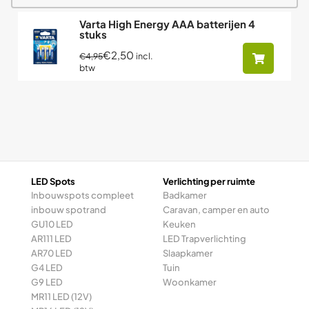
Varta High Energy AAA batterijen 4
stuks
€2,50
incl.
€4,95
btw
LED Spots
Verlichting per ruimte
Inbouwspots compleet
Badkamer
inbouw spotrand
Caravan, camper en auto
GU10 LED
Keuken
AR111 LED
LED Trapverlichting
AR70 LED
Slaapkamer
G4 LED
Tuin
G9 LED
Woonkamer
MR11 LED (12V)