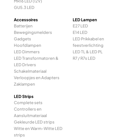
MR16 LED (12V)
GU5.3 LED
Accessoires
LED Lampen
Batterijen
E27 LED
Bewegingsmelders
E14 LED
Gadgets
LED Prikkabel en
Hoofdlampen
feestverlichting
LED Dimmers
LED TL & LED PL
LED Transformatoren &
R7 / R7s LED
LED Drivers
Schakelmateriaal
Verloopjes en Adapters
Zaklampen
LED Strips
Complete sets
Controllers en
Aansluitmateriaal
Gekleurde LED strips
Witte en Warm-Witte LED
strips