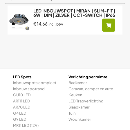
LED INBOUWSPOT | MIRAN | SLIM-FIT |
6W | DIM | ZILVER | CCT-SWITCH | IP65
€14,66
incl. btw
LED Spots
Verlichting per ruimte
Inbouwspots compleet
Badkamer
inbouw spotrand
Caravan, camper en auto
GU10 LED
Keuken
AR111 LED
LED Trapverlichting
AR70 LED
Slaapkamer
G4 LED
Tuin
G9 LED
Woonkamer
MR11 LED (12V)