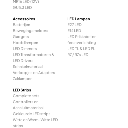
MR16 LED (12V)
GU5.3 LED
Accessoires
LED Lampen
Batterijen
E27 LED
Bewegingsmelders
E14 LED
Gadgets
LED Prikkabel en
Hoofdlampen
feestverlichting
LED Dimmers
LED TL & LED PL
LED Transformatoren &
R7 / R7s LED
LED Drivers
Schakelmateriaal
Verloopjes en Adapters
Zaklampen
LED Strips
Complete sets
Controllers en
Aansluitmateriaal
Gekleurde LED strips
Witte en Warm-Witte LED
strips