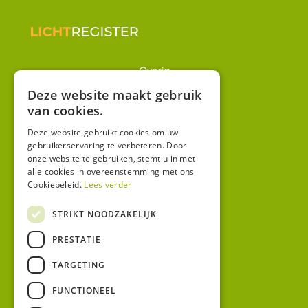
Overig
Winkel
Deze website maakt gebruik
van cookies.
Mijn account
Algemene voorwaarden
Deze website gebruikt cookies om uw
gebruikerservaring te verbeteren. Door
Privacy
onze website te gebruiken, stemt u in met
alle cookies in overeenstemming met ons
Cookiebeleid.
Lees verder
Contact
Bezoekadres:
STRIKT NOODZAKELIJK
Malzwin 12D
PRESTATIE
8321 MX Urk
Postadres:
TARGETING
Koningin Julianastraat 1
8321HW URK
FUNCTIONEEL