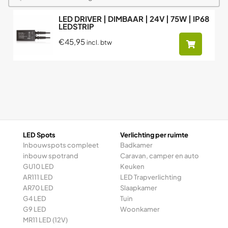
LED DRIVER | DIMBAAR | 24V | 75W | IP68
LEDSTRIP
€45,95
incl. btw
LED Spots
Verlichting per ruimte
Inbouwspots compleet
Badkamer
inbouw spotrand
Caravan, camper en auto
GU10 LED
Keuken
AR111 LED
LED Trapverlichting
AR70 LED
Slaapkamer
G4 LED
Tuin
G9 LED
Woonkamer
MR11 LED (12V)