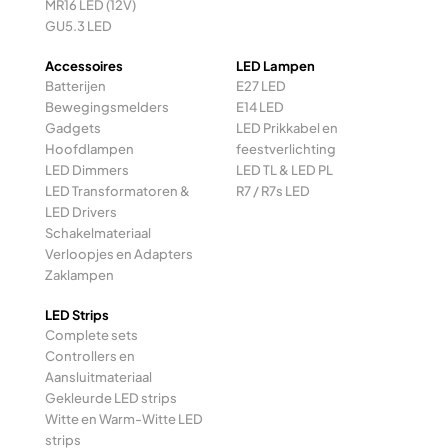
MR16 LED (12V)
GU5.3 LED
Accessoires
LED Lampen
Batterijen
E27 LED
Bewegingsmelders
E14 LED
Gadgets
LED Prikkabel en
Hoofdlampen
feestverlichting
LED Dimmers
LED TL & LED PL
LED Transformatoren &
R7 / R7s LED
LED Drivers
Schakelmateriaal
Verloopjes en Adapters
Zaklampen
LED Strips
Complete sets
Controllers en
Aansluitmateriaal
Gekleurde LED strips
Witte en Warm-Witte LED
strips