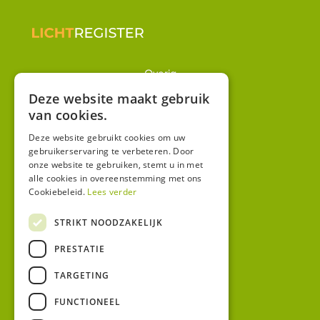
Overig
Winkel
Deze website maakt gebruik
van cookies.
Mijn account
Algemene voorwaarden
Deze website gebruikt cookies om uw
gebruikerservaring te verbeteren. Door
Privacy
onze website te gebruiken, stemt u in met
alle cookies in overeenstemming met ons
Cookiebeleid.
Lees verder
Contact
Bezoekadres:
STRIKT NOODZAKELIJK
Malzwin 12D
PRESTATIE
8321 MX Urk
Postadres:
TARGETING
Koningin Julianastraat 1
8321HW URK
FUNCTIONEEL