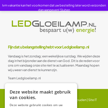
Ivm vakantie kan het voorkomen dat uw bestelling later word verzonden
dan aangeven!
Sluiten
Fijn dat u belangstelling hebt voor Ledgloeilamp.nl
Vandaag is het zondag; een wekelijkse rustdag. We wijden deze
dag in het bijzonder aan de dienst van God. Dit is de reden voor
ons om vandaag onze site niet te actualiseren. Maandag hopen
wij u weer van dienst te kunnen zijn.
Team Ledgloeilamp.nl
Deze website maakt gebruik
van cookies.
© 2024 Ledgloeilamp | Alle rechten voorbehouden |
Site IT
BV
Deze website gebruikt cookies om uw