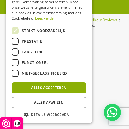
gebruikerservaring te verbeteren. Door
onze website te gebruiken, stemt u in met
alle cookies in overeenstemming met ons
Cookiebeleid.
Lees verder
De waardering van ledgloeilamp.nl bij
WebwinkelKeur Reviews
is
8.9/10 gebaseerd op 1158 reviews.
STRIKT NOODZAKELIJK
PRESTATIE
TARGETING
FUNCTIONEEL
NIET-GECLASSIFICEERD
ALLES ACCEPTEREN
ALLES AFWIJZEN
DETAILS WEERGEVEN
8,9