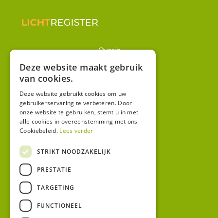
Overig
Winkel
Deze website maakt gebruik
van cookies.
Mijn account
Algemene voorwaarden
Deze website gebruikt cookies om uw
gebruikerservaring te verbeteren. Door
Privacy
onze website te gebruiken, stemt u in met
alle cookies in overeenstemming met ons
Cookiebeleid.
Lees verder
Contact
Bezoekadres:
STRIKT NOODZAKELIJK
Malzwin 12D
PRESTATIE
8321 MX Urk
Postadres:
TARGETING
Koningin Julianastraat 1
8321HW URK
FUNCTIONEEL