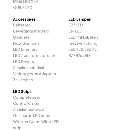
MR16 LED (12V)
GU5.3 LED
Accessoires
LED Lampen
Batterijen
E27 LED
Bewegingsmelders
E14 LED
Gadgets
LED Prikkabel en
Hoofdlampen
feestverlichting
LED Dimmers
LED TL & LED PL
LED Transformatoren &
R7 / R7s LED
LED Drivers
Schakelmateriaal
Verloopjes en Adapters
Zaklampen
LED Strips
Complete sets
Controllers en
Aansluitmateriaal
Gekleurde LED strips
Witte en Warm-Witte LED
strips