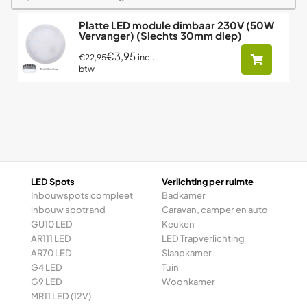
Platte LED module dimbaar 230V (50W
Vervanger) (Slechts 30mm diep)
€3,95
incl.
€22,95
btw
LED Spots
Verlichting per ruimte
Inbouwspots compleet
Badkamer
inbouw spotrand
Caravan, camper en auto
GU10 LED
Keuken
AR111 LED
LED Trapverlichting
AR70 LED
Slaapkamer
G4 LED
Tuin
G9 LED
Woonkamer
MR11 LED (12V)