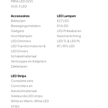
MR16 LED (12V)
GU5.3 LED
Accessoires
LED Lampen
Batterijen
E27 LED
Bewegingsmelders
E14 LED
Gadgets
LED Prikkabel en
Hoofdlampen
feestverlichting
LED Dimmers
LED TL & LED PL
LED Transformatoren &
R7 / R7s LED
LED Drivers
Schakelmateriaal
Verloopjes en Adapters
Zaklampen
LED Strips
Complete sets
Controllers en
Aansluitmateriaal
Gekleurde LED strips
Witte en Warm-Witte LED
strips