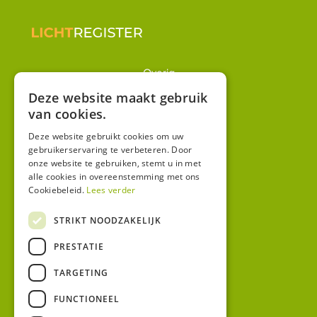
Overig
Winkel
Deze website maakt gebruik
van cookies.
Mijn account
Algemene voorwaarden
Deze website gebruikt cookies om uw
gebruikerservaring te verbeteren. Door
Privacy
onze website te gebruiken, stemt u in met
alle cookies in overeenstemming met ons
Cookiebeleid.
Lees verder
Contact
Bezoekadres:
STRIKT NOODZAKELIJK
Malzwin 12D
PRESTATIE
8321 MX Urk
Postadres:
TARGETING
Koningin Julianastraat 1
8321HW URK
FUNCTIONEEL