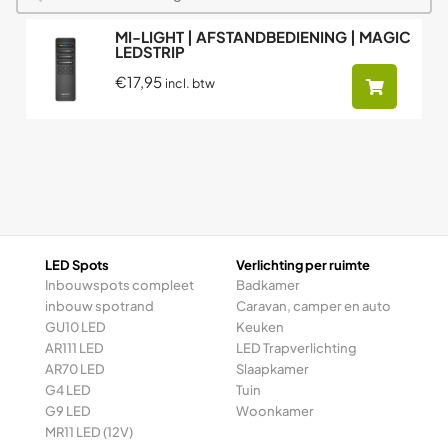
MI-LIGHT | AFSTANDBEDIENING | MAGIC
LEDSTRIP
€17,95
incl. btw
LED Spots
Verlichting per ruimte
Inbouwspots compleet
Badkamer
inbouw spotrand
Caravan, camper en auto
GU10 LED
Keuken
AR111 LED
LED Trapverlichting
AR70 LED
Slaapkamer
G4 LED
Tuin
G9 LED
Woonkamer
MR11 LED (12V)