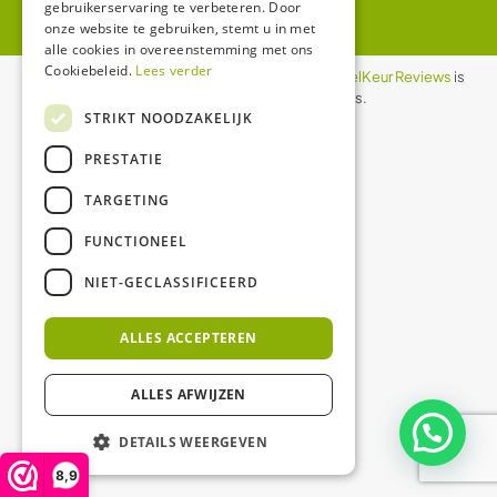
gebruikerservaring te verbeteren. Door
onze website te gebruiken, stemt u in met
alle cookies in overeenstemming met ons
Cookiebeleid.
Lees verder
De waardering van ledgloeilamp.nl bij
WebwinkelKeur Reviews
is
8.9/10 gebaseerd op 1158 reviews.
STRIKT NOODZAKELIJK
PRESTATIE
TARGETING
FUNCTIONEEL
NIET-GECLASSIFICEERD
ALLES ACCEPTEREN
ALLES AFWIJZEN
DETAILS WEERGEVEN
8,9