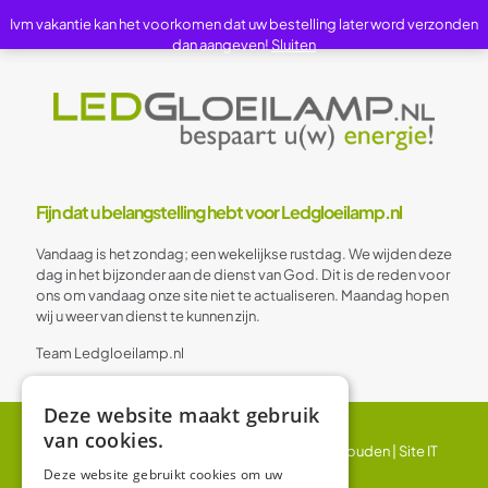
Ivm vakantie kan het voorkomen dat uw bestelling later word verzonden
dan aangeven!
Sluiten
Fijn dat u belangstelling hebt voor Ledgloeilamp.nl
Vandaag is het zondag; een wekelijkse rustdag. We wijden deze
dag in het bijzonder aan de dienst van God. Dit is de reden voor
ons om vandaag onze site niet te actualiseren. Maandag hopen
wij u weer van dienst te kunnen zijn.
Team Ledgloeilamp.nl
Deze website maakt gebruik
van cookies.
© 2024 Ledgloeilamp | Alle rechten voorbehouden |
Site IT
BV
Deze website gebruikt cookies om uw