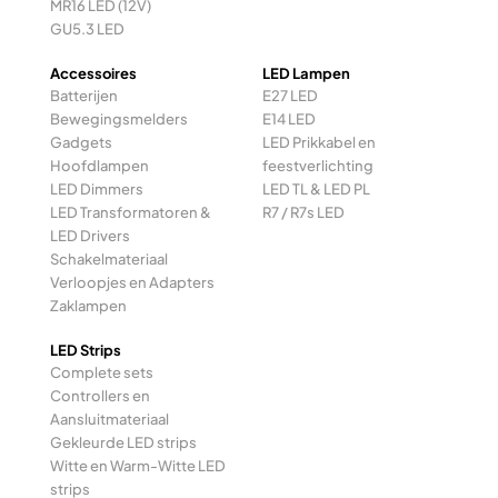
MR16 LED (12V)
GU5.3 LED
Accessoires
LED Lampen
Batterijen
E27 LED
Bewegingsmelders
E14 LED
Gadgets
LED Prikkabel en
Hoofdlampen
feestverlichting
LED Dimmers
LED TL & LED PL
LED Transformatoren &
R7 / R7s LED
LED Drivers
Schakelmateriaal
Verloopjes en Adapters
Zaklampen
LED Strips
Complete sets
Controllers en
Aansluitmateriaal
Gekleurde LED strips
Witte en Warm-Witte LED
strips