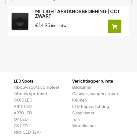
MI-LIGHT AFSTANDSBEDIENING | CCT
ZWART
€14,95
incl. btw
LED Spots
Verlichting per ruimte
Inbouwspots compleet
Badkamer
inbouw spotrand
Caravan, camper en auto
GU10 LED
Keuken
AR111 LED
LED Trapverlichting
AR70 LED
Slaapkamer
G4 LED
Tuin
G9 LED
Woonkamer
MR11 LED (12V)