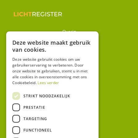
Overig
Winkel
Deze website maakt gebruik
van cookies.
Mijn account
Algemene voorwaarden
Deze website gebruikt cookies om uw
gebruikerservaring te verbeteren. Door
Privacy
onze website te gebruiken, stemt u in met
alle cookies in overeenstemming met ons
Cookiebeleid.
Lees verder
Contact
Bezoekadres:
STRIKT NOODZAKELIJK
Malzwin 12D
PRESTATIE
8321 MX Urk
Postadres:
TARGETING
Koningin Julianastraat 1
8321HW URK
FUNCTIONEEL