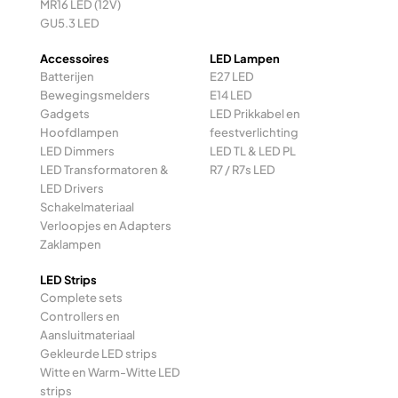
MR16 LED (12V)
GU5.3 LED
Accessoires
LED Lampen
Batterijen
E27 LED
Bewegingsmelders
E14 LED
Gadgets
LED Prikkabel en
Hoofdlampen
feestverlichting
LED Dimmers
LED TL & LED PL
LED Transformatoren &
R7 / R7s LED
LED Drivers
Schakelmateriaal
Verloopjes en Adapters
Zaklampen
LED Strips
Complete sets
Controllers en
Aansluitmateriaal
Gekleurde LED strips
Witte en Warm-Witte LED
strips