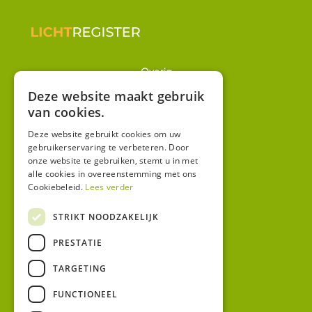
Overig
Winkel
Deze website maakt gebruik
van cookies.
Mijn account
Algemene voorwaarden
Deze website gebruikt cookies om uw
gebruikerservaring te verbeteren. Door
Privacy
onze website te gebruiken, stemt u in met
alle cookies in overeenstemming met ons
Cookiebeleid.
Lees verder
Contact
Bezoekadres:
STRIKT NOODZAKELIJK
Malzwin 12D
PRESTATIE
8321 MX Urk
Postadres:
TARGETING
Koningin Julianastraat 1
8321HW URK
FUNCTIONEEL