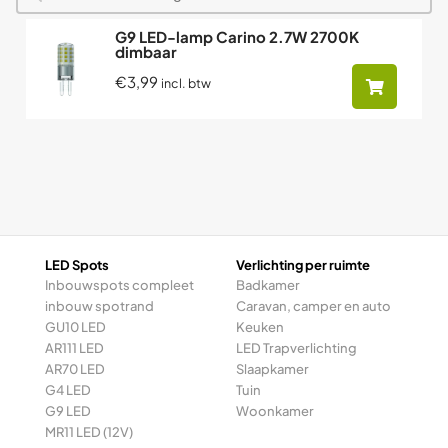
G9 LED-lamp Carino 2.7W 2700K
dimbaar
€3,99
incl. btw
LED Spots
Verlichting per ruimte
Inbouwspots compleet
Badkamer
inbouw spotrand
Caravan, camper en auto
GU10 LED
Keuken
AR111 LED
LED Trapverlichting
AR70 LED
Slaapkamer
G4 LED
Tuin
G9 LED
Woonkamer
MR11 LED (12V)