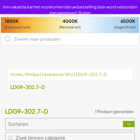
0
0
Ivm vakantie kan het voorkomen dat uw bestelling later word verzonden
dan aangeven!
Sluiten
1800K
4000K
6500K
(Extra warm wit)
(Neutraal wit)
(Daglicht wit)
P
r
o
d
u
c
t
e
n
z
Home
/ Product Leverancier SKU / LDG9-302.7-D
o
e
k
LDG9-302.7-D
e
n
LDG9-302.7-D
1 Product gevonden
Sorteren
Sort content
Sort content
Zoeken naar producten
Search content