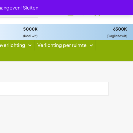
 aangeven!
Sluiten
0
5000K
6500K
(Koel wit)
(Daglicht wit)
nverlichting
Verlichting per ruimte