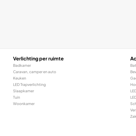
Verlichting per ruimte
Ac
Badkamer
Bat
Caravan, camper en auto
Be
Keuken
Ga
LED Trapverlichting
Ho
Slaapkamer
LE
Tuin
LED
Woonkamer
Sc
Ver
Za