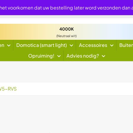
 het voorkomen dat uw bestelling later word verzonden dan
4000K
(Neutraal wit)
en
Domotica (smart light)
Accessoires
Buite
Opruiming!
Advies nodig?
2W5-RVS