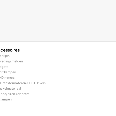
cessoires
terijen
wegingsmelders
dgets
ofdlampen
D Dimmers
 Transformatoren & LED Drivers
hakelmateriaal
loopjes en Adapters
klampen