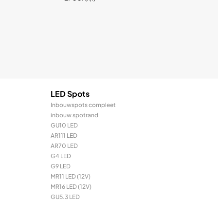
LED Spots
Inbouwspots compleet
inbouw spotrand
GU10 LED
AR111 LED
AR70 LED
G4 LED
G9 LED
MR11 LED (12V)
MR16 LED (12V)
GU5.3 LED