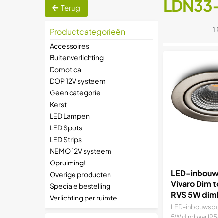
LDN33
Terug
1
Productcategorieën
Accessoires
Buitenverlichting
Domotica
DOP 12V systeem
Geen categorie
Kerst
LED Lampen
LED Spots
LED Strips
NEMO 12V systeem
Opruiming!
LED-inbouw
Overige producten
Vivaro Dim 
Speciale bestelling
RVS 5W dimb
Verlichting per ruimte
LED-inbouwspot
5W dimbaar IP54