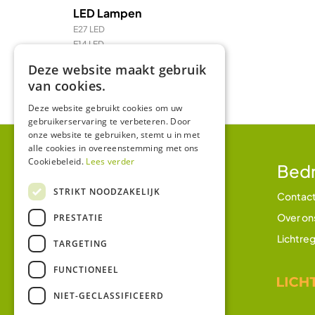
LED Lampen
E27 LED
E14 LED
LED Prikkabel en feestverlichting
Deze website maakt gebruik
LED TL & LED PL
van cookies.
R7 / R7s LED
Deze website gebruikt cookies om uw
gebruikerservaring te verbeteren. Door
onze website te gebruiken, stemt u in met
alle cookies in overeenstemming met ons
Cookiebeleid.
Lees verder
Klantenservice
Bedr
STRIKT NOODZAKELIJK
Betalen en betaalmethodes
Contac
Verzending en bezorging
Over on
PRESTATIE
Retourbeleid
Lichtreg
TARGETING
Garantie
FUNCTIONEEL
Klachtenregeling
NIET-GECLASSIFICEERD