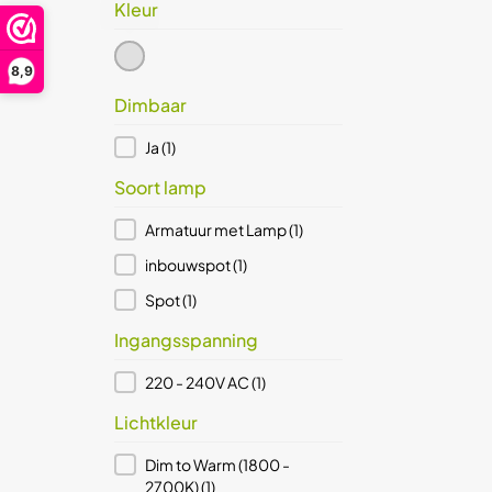
Kleur
RVS
(1)
Prijs (€)
Kleur
Prijs (€)
8,9
25
Dimbaar
Reset
Dimbaar
Ja
(1)
Soort lamp
Soort lamp
Armatuur met Lamp
(1)
inbouwspot
(1)
Spot
(1)
Ingangsspanning
Ingangsspanning
220 - 240V AC
(1)
Lichtkleur
Lichtkleur
Dim to Warm (1800 -
2700K)
(1)