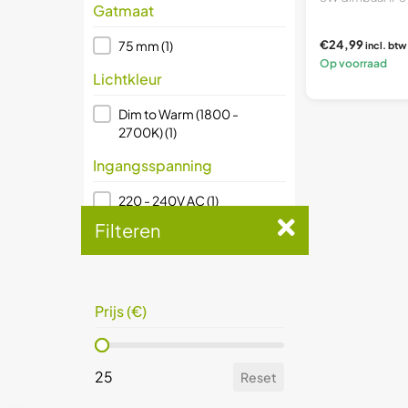
Gatmaat
Gatmaat
€24,99
75 mm
(1)
incl. btw
Op voorraad
Lichtkleur
Lichtkleur
Dim to Warm (1800 -
2700K)
(1)
Ingangsspanning
Ingangsspanning
220 - 240V AC
(1)
Filteren
Soort lamp
Soort lamp
Armatuur met Lamp
(1)
inbouwspot
(1)
Prijs (€)
Spot
(1)
Prijs (€)
Dimbaar
25
Reset
Dimbaar
Ja
(1)