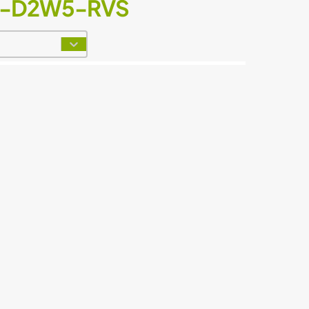
3-D2W5-RVS
t