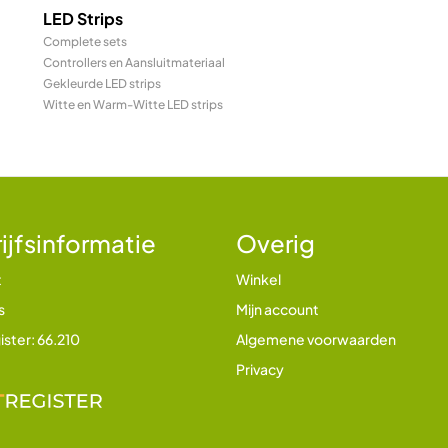
LED Strips
Complete sets
Controllers en Aansluitmateriaal
Gekleurde LED strips
Witte en Warm-Witte LED strips
ijfsinformatie
Overig
t
Winkel
s
Mijn account
ister: 66.210
Algemene voorwaarden
Privacy