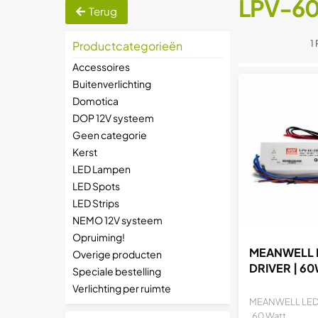
LPV-6
Terug
1
Productcategorieën
Accessoires
Buitenverlichting
Domotica
DOP 12V systeem
Geen categorie
Kerst
LED Lampen
LED Spots
LED Strips
NEMO 12V systeem
Opruiming!
MEANWELL 
Overige producten
DRIVER | 6
Speciale bestelling
Verlichting per ruimte
MEANWELL LED 
60 Watt...