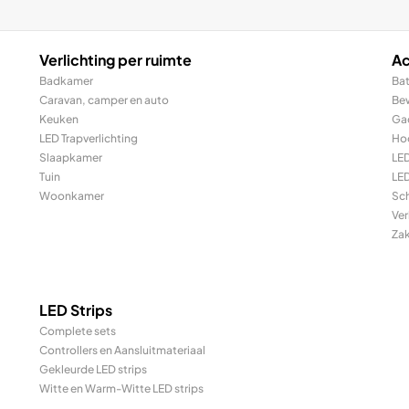
Verlichting per ruimte
Ac
Badkamer
Bat
Caravan, camper en auto
Be
Keuken
Ga
LED Trapverlichting
Ho
Slaapkamer
LE
Tuin
LED
Woonkamer
Sc
Ver
Za
LED Strips
Complete sets
Controllers en Aansluitmateriaal
Gekleurde LED strips
Witte en Warm-Witte LED strips