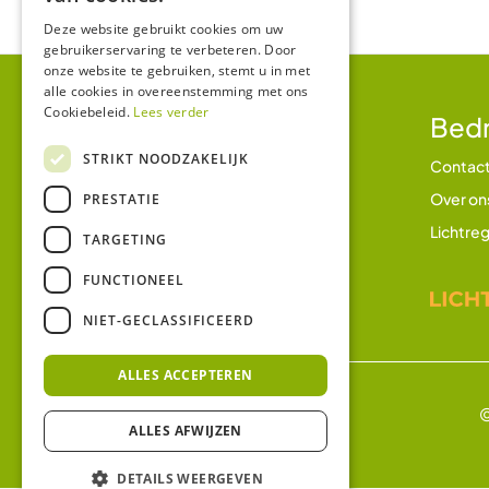
Deze website gebruikt cookies om uw
gebruikerservaring te verbeteren. Door
onze website te gebruiken, stemt u in met
alle cookies in overeenstemming met ons
Cookiebeleid.
Lees verder
Klantenservice
Bedr
STRIKT NOODZAKELIJK
Betalen en betaalmethodes
Contac
Verzending en bezorging
Over on
PRESTATIE
Retourbeleid
Lichtreg
TARGETING
Garantie
FUNCTIONEEL
Klachtenregeling
NIET-GECLASSIFICEERD
ALLES ACCEPTEREN
©
ALLES AFWIJZEN
DETAILS WEERGEVEN