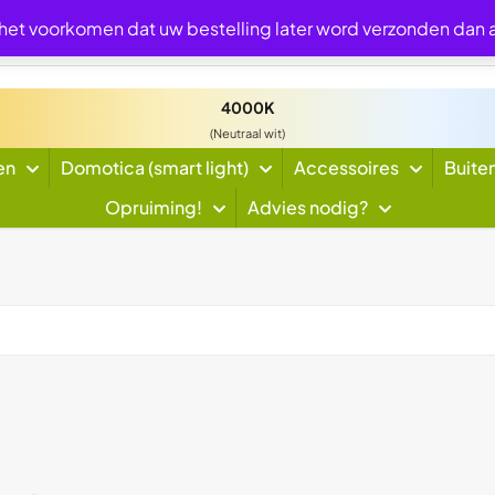
 het voorkomen dat uw bestelling later word verzonden dan
4000K
(Neutraal wit)
en
Domotica (smart light)
Accessoires
Buite
Opruiming!
Advies nodig?