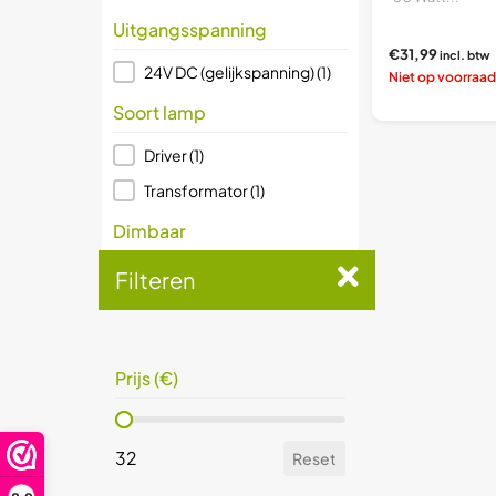
Uitgangsspanning
€31,99
incl. btw
Uitgangsspanning
24V DC (gelijkspanning)
(1)
Niet op voorraad
Soort lamp
Soort lamp
Driver
(1)
Transformator
(1)
Dimbaar
Dimbaar
Nee
(1)
Filteren
Prijs (€)
Prijs (€)
Prijs (€)
32
Reset
Prijs (€)
32
Reset