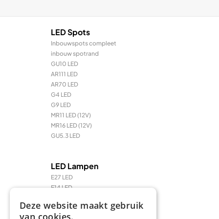
LED Spots
Inbouwspots compleet
inbouw spotrand
GU10 LED
AR111 LED
AR70 LED
G4 LED
G9 LED
MR11 LED (12V)
MR16 LED (12V)
GU5.3 LED
LED Lampen
E27 LED
E14 LED
LED Prikkabel en feestverlichting
Deze website maakt gebruik
LED TL & LED PL
van cookies.
R7 / R7s LED