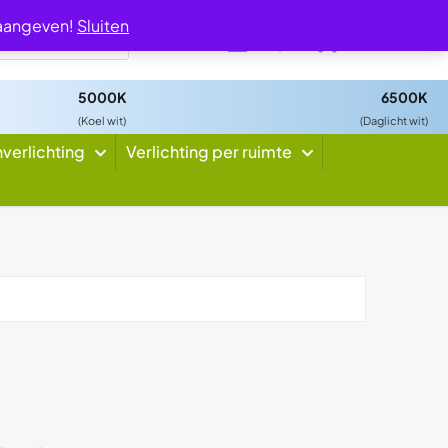
 aangeven!
Sluiten
0
5000K
6500K
(Koel wit)
(Daglicht wit)
nverlichting
Verlichting per ruimte