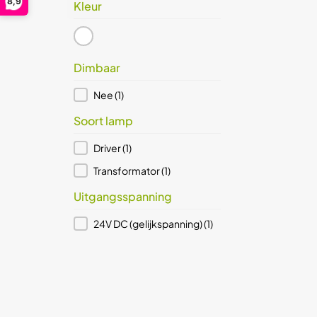
8,9
Kleur
wit
(1)
Kleur
Dimbaar
Dimbaar
Nee
(1)
Soort lamp
Soort lamp
Driver
(1)
Transformator
(1)
Uitgangsspanning
Uitgangsspanning
24V DC (gelijkspanning)
(1)