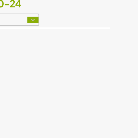
0-24
t