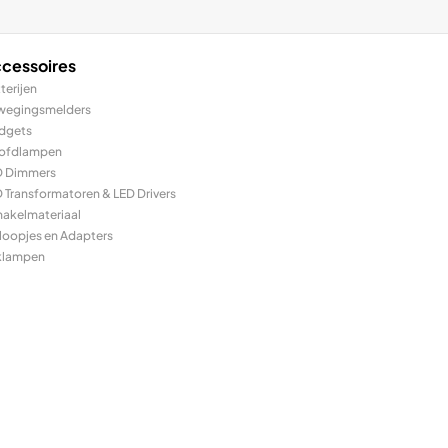
cessoires
terijen
wegingsmelders
dgets
ofdlampen
D Dimmers
 Transformatoren & LED Drivers
hakelmateriaal
loopjes en Adapters
klampen