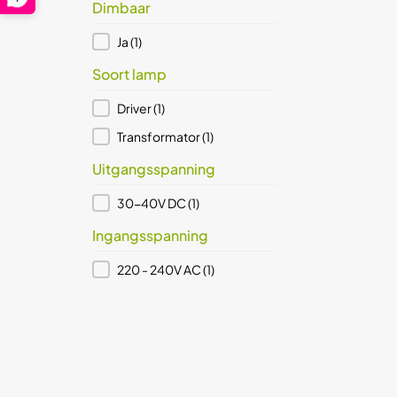
Dimbaar
Dimbaar
Ja
(1)
Soort lamp
Soort lamp
Driver
(1)
Transformator
(1)
Uitgangsspanning
Uitgangsspanning
30-40V DC
(1)
Ingangsspanning
Ingangsspanning
220 - 240V AC
(1)