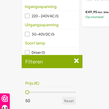
Ingangsspanning
€49,95
incl. btw
Ingangsspanning
220 - 240V AC
(1)
Op voorraad
Uitgangsspanning
Uitgangsspanning
30-40V DC
(1)
Soort lamp
Soort lamp
Driver
(1)
Transformator
(1)
Filteren
Dimbaar
Dimbaar
Ja
(1)
Prijs (€)
Prijs (€)
Prijs (€)
Prijs (€)
50
Reset
50
Reset
8,9