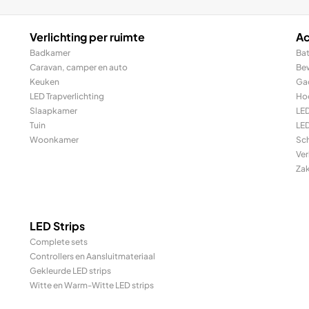
Verlichting per ruimte
Ac
Badkamer
Bat
Caravan, camper en auto
Be
Keuken
Ga
LED Trapverlichting
Ho
Slaapkamer
LE
Tuin
LED
Woonkamer
Sc
Ver
Za
LED Strips
Complete sets
Controllers en Aansluitmateriaal
Gekleurde LED strips
Witte en Warm-Witte LED strips