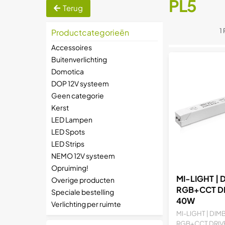
PL5
Terug
1
Productcategorieën
Accessoires
Buitenverlichting
Domotica
DOP 12V systeem
Geen categorie
Kerst
LED Lampen
LED Spots
LED Strips
NEMO 12V systeem
Opruiming!
MI-LIGHT | 
Overige producten
RGB+CCT DR
Speciale bestelling
40W
Verlichting per ruimte
MI-LIGHT | DIMB
RGB+CCT DRIVE