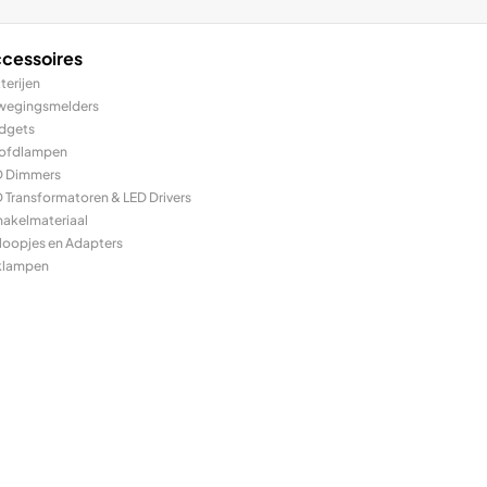
cessoires
terijen
wegingsmelders
dgets
ofdlampen
D Dimmers
 Transformatoren & LED Drivers
hakelmateriaal
loopjes en Adapters
klampen