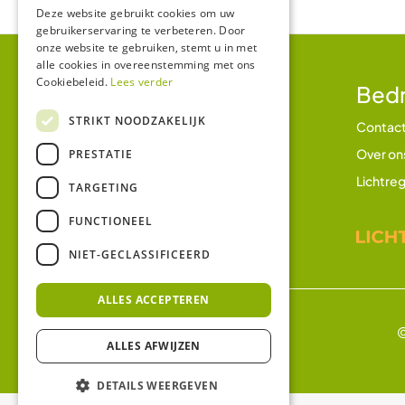
Deze website gebruikt cookies om uw
gebruikerservaring te verbeteren. Door
onze website te gebruiken, stemt u in met
alle cookies in overeenstemming met ons
Cookiebeleid.
Lees verder
Klantenservice
Bedr
STRIKT NOODZAKELIJK
Betalen en betaalmethodes
Contac
Verzending en bezorging
Over on
PRESTATIE
Retourbeleid
Lichtreg
TARGETING
Garantie
FUNCTIONEEL
Klachtenregeling
NIET-GECLASSIFICEERD
ALLES ACCEPTEREN
©
ALLES AFWIJZEN
DETAILS WEERGEVEN