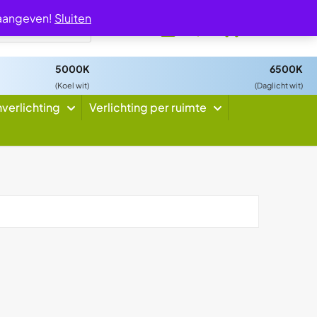
 aangeven!
Sluiten
0
5000K
6500K
(Koel wit)
(Daglicht wit)
nverlichting
Verlichting per ruimte