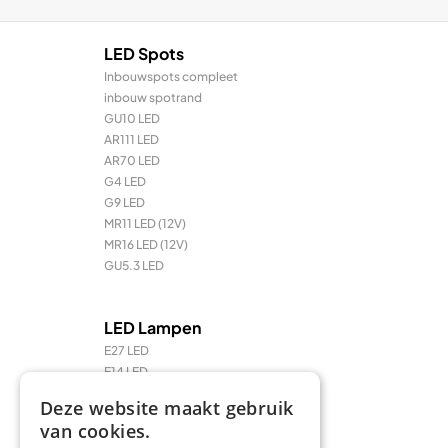
LED Spots
Inbouwspots compleet
inbouw spotrand
GU10 LED
AR111 LED
AR70 LED
G4 LED
G9 LED
MR11 LED (12V)
MR16 LED (12V)
GU5.3 LED
LED Lampen
E27 LED
E14 LED
LED Prikkabel en feestverlichting
Deze website maakt gebruik
LED TL & LED PL
van cookies.
R7 / R7s LED