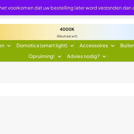
 het voorkomen dat uw bestelling later word verzonden dan
4000K
(Neutraal wit)
en
Domotica (smart light)
Accessoires
Buite
Opruiming!
Advies nodig?