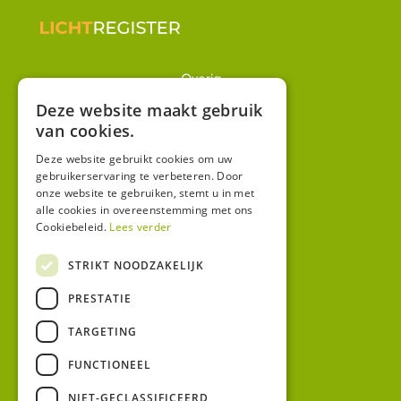
Overig
Winkel
Deze website maakt gebruik
van cookies.
Mijn account
Algemene voorwaarden
Deze website gebruikt cookies om uw
gebruikerservaring te verbeteren. Door
Privacy
onze website te gebruiken, stemt u in met
alle cookies in overeenstemming met ons
Cookiebeleid.
Lees verder
Contact
Bezoekadres:
STRIKT NOODZAKELIJK
Malzwin 12D
PRESTATIE
8321 MX Urk
Postadres:
TARGETING
Koningin Julianastraat 1
8321HW URK
FUNCTIONEEL
NIET-GECLASSIFICEERD