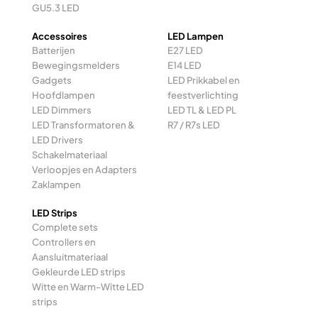
GU5.3 LED
Accessoires
LED Lampen
Batterijen
E27 LED
Bewegingsmelders
E14 LED
Gadgets
LED Prikkabel en
Hoofdlampen
feestverlichting
LED Dimmers
LED TL & LED PL
LED Transformatoren &
R7 / R7s LED
LED Drivers
Schakelmateriaal
Verloopjes en Adapters
Zaklampen
LED Strips
Complete sets
Controllers en
Aansluitmateriaal
Gekleurde LED strips
Witte en Warm-Witte LED
strips