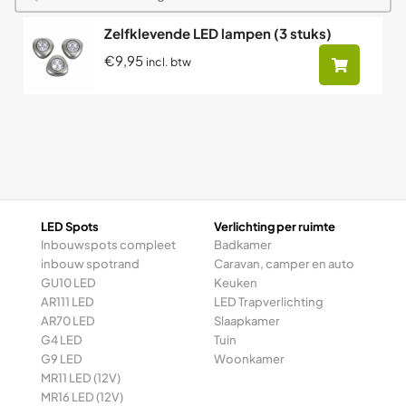
Zelfklevende LED lampen (3 stuks)
€9,95
incl. btw
LED Spots
Verlichting per ruimte
Inbouwspots compleet
Badkamer
inbouw spotrand
Caravan, camper en auto
GU10 LED
Keuken
AR111 LED
LED Trapverlichting
AR70 LED
Slaapkamer
G4 LED
Tuin
G9 LED
Woonkamer
MR11 LED (12V)
MR16 LED (12V)