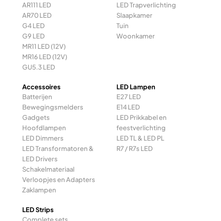
AR111 LED
LED Trapverlichting
AR70 LED
Slaapkamer
G4 LED
Tuin
G9 LED
Woonkamer
MR11 LED (12V)
MR16 LED (12V)
GU5.3 LED
Accessoires
LED Lampen
Batterijen
E27 LED
Bewegingsmelders
E14 LED
Gadgets
LED Prikkabel en
Hoofdlampen
feestverlichting
LED Dimmers
LED TL & LED PL
LED Transformatoren &
R7 / R7s LED
LED Drivers
Schakelmateriaal
Verloopjes en Adapters
Zaklampen
LED Strips
Complete sets