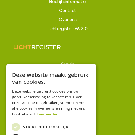
Bedrijfsinformatie
Contact
Over ons
Lichtregister: 66.210
Overig
Winkel
Deze website maakt gebruik
van cookies.
Mijn account
Algemene voorwaarden
Deze website gebruikt cookies om uw
gebruikerservaring te verbeteren. Door
Privacy
onze website te gebruiken, stemt u in met
alle cookies in overeenstemming met ons
Cookiebeleid.
Lees verder
Contact
Bezoekadres:
STRIKT NOODZAKELIJK
Malzwin 12D