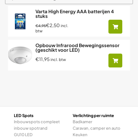
Varta High Energy AAA batterijen 4
stuks
€2,50
incl.
€4,95
btw
Opbouw Infrarood Bewegingssensor
(geschikt voor LED)
€11,95
incl. btw
LED Spots
Verlichting per ruimte
Inbouwspots compleet
Badkamer
inbouw spotrand
Caravan, camper en auto
GU10 LED
Keuken