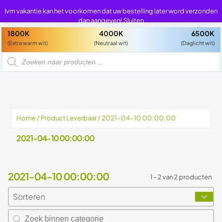
0
0
Ivm vakantie kan het voorkomen dat uw bestelling later word verzonden
dan aangeven!
Sluiten
1800K
4000K
6500K
(Extra warm wit)
(Neutraal wit)
(Daglicht wit)
P
r
o
d
u
c
t
e
n
z
Home
/ Product Leverbaar / 2021-04-10 00:00:00
o
e
k
2021-04-10 00:00:00
e
n
2021-04-10 00:00:00
1 - 2 van 2 producten
Sorteren
Sort content
Sort content
Zoeken naar producten
Search content