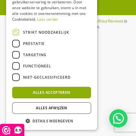
gebruikerservaring te verbeteren. Door
onze website te gebruiken, stemt u in met
alle cookies in overeenstemming met ons
Cookiebeleid.
Lees verder
De waardering van ledgloeilamp.nl bij
WebwinkelKeur Reviews
is
8.9/10 gebaseerd op 1158 reviews.
STRIKT NOODZAKELIJK
PRESTATIE
TARGETING
FUNCTIONEEL
NIET-GECLASSIFICEERD
ALLES ACCEPTEREN
ALLES AFWIJZEN
DETAILS WEERGEVEN
8,9