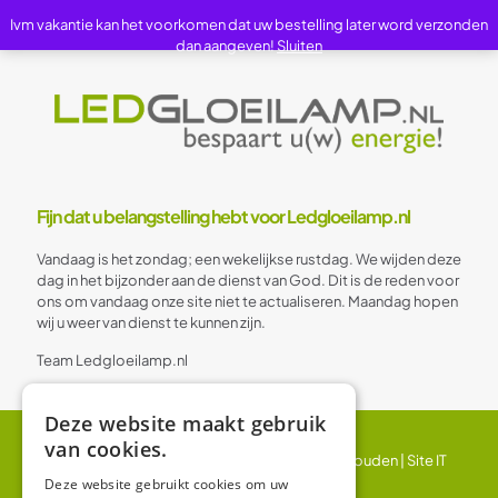
Ivm vakantie kan het voorkomen dat uw bestelling later word verzonden
dan aangeven!
Sluiten
Fijn dat u belangstelling hebt voor Ledgloeilamp.nl
Vandaag is het zondag; een wekelijkse rustdag. We wijden deze
dag in het bijzonder aan de dienst van God. Dit is de reden voor
ons om vandaag onze site niet te actualiseren. Maandag hopen
wij u weer van dienst te kunnen zijn.
Team Ledgloeilamp.nl
Deze website maakt gebruik
van cookies.
© 2024 Ledgloeilamp | Alle rechten voorbehouden |
Site IT
BV
Deze website gebruikt cookies om uw