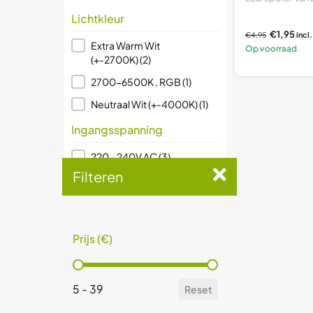
Lichtkleur
€1,95
€4,95
incl
Lichtkleur
Extra Warm Wit
Op voorraad
(+-2700K)
(2)
2700-6500K , RGB
(1)
Neutraal Wit (+-4000K)
(1)
Ingangsspanning
Ingangsspanning
220 - 240V AC
(3)
Filteren
12V AC/DC
(1)
Soort lamp
Soort lamp
Spot
(4)
Prijs (€)
inbouwspot
(1)
Prijs (€)
LED lamp
(1)
5 - 39
Reset
Dimbaar