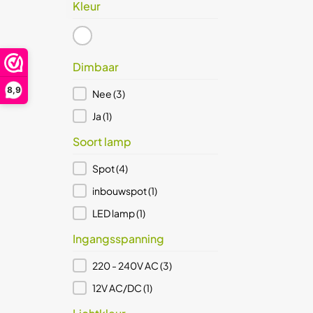
Kleur
wit
(1)
Dimbaar
Nee
(3)
Kleur
Ja
(1)
Prijs (€)
Dimbaar
Prijs (€)
8,9
Dimbaar
Nee
(3)
5 - 39
Reset
Ja
(1)
Soort lamp
Soort lamp
Spot
(4)
inbouwspot
(1)
LED lamp
(1)
Ingangsspanning
Ingangsspanning
220 - 240V AC
(3)
12V AC/DC
(1)