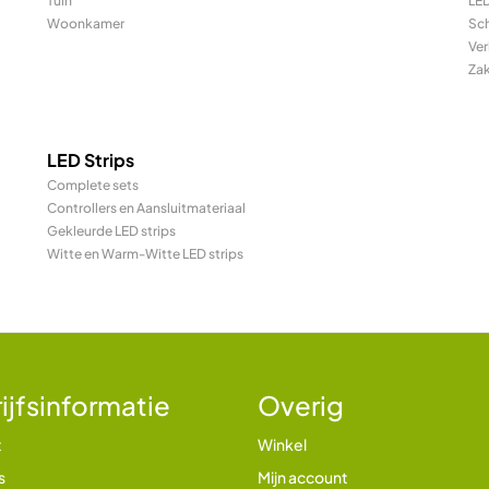
Tuin
LED
Woonkamer
Sc
Ver
Za
LED Strips
Complete sets
Controllers en Aansluitmateriaal
Gekleurde LED strips
Witte en Warm-Witte LED strips
ijfsinformatie
Overig
t
Winkel
s
Mijn account