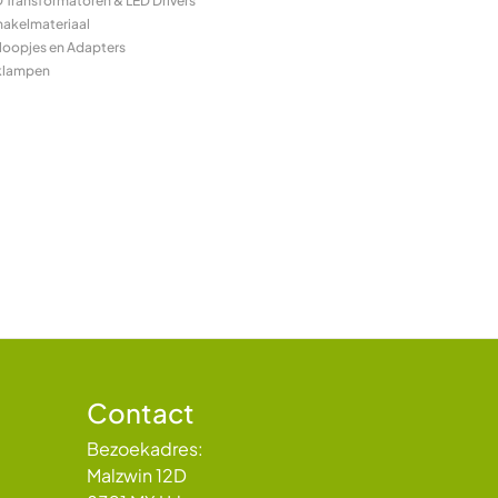
 Transformatoren & LED Drivers
hakelmateriaal
loopjes en Adapters
klampen
Contact
Bezoekadres:
Malzwin 12D