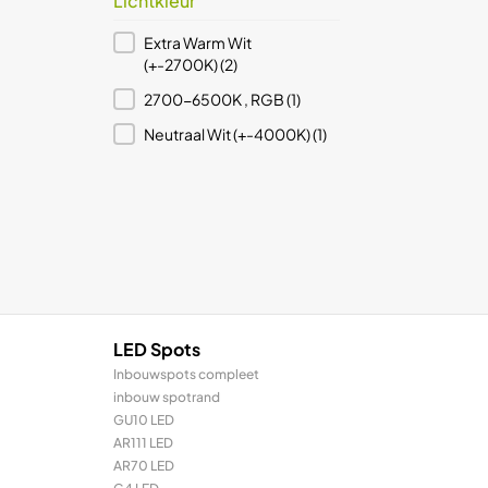
Lichtkleur
Lichtkleur
Extra Warm Wit
(+-2700K)
(2)
2700-6500K , RGB
(1)
Neutraal Wit (+-4000K)
(1)
LED Spots
Inbouwspots compleet
inbouw spotrand
GU10 LED
AR111 LED
AR70 LED