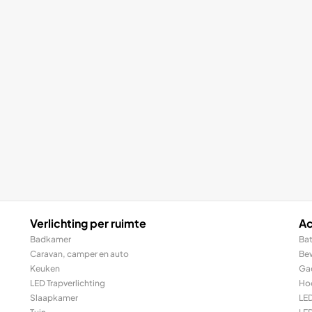
Verlichting per ruimte
Ac
Badkamer
Bat
Caravan, camper en auto
Be
Keuken
Ga
LED Trapverlichting
Ho
Slaapkamer
LE