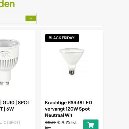
den
t
BLACK FRIDAY!
| GU10 | SPOT
Krachtige PAR38 LED
T | 6W
vervangt 120W Spot
Neutraal Wit
€14,95
U10 | SPOT |
€38,50
incl.
btw
.