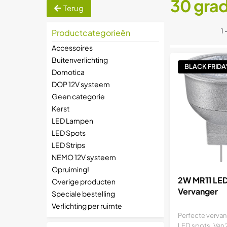
30 gra
Terug
1 
Productcategorieën
Accessoires
Buitenverlichting
BLACK FRIDA
Domotica
DOP 12V systeem
Geen categorie
Kerst
LED Lampen
LED Spots
LED Strips
NEMO 12V systeem
Opruiming!
2W MR11 LE
Overige producten
Vervanger
Speciale bestelling
Verlichting per ruimte
Perfecte vervan
LED spots. Van 