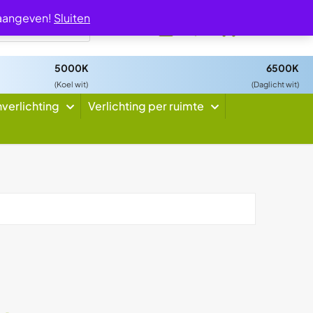
 aangeven!
Sluiten
0
5000K
6500K
(Koel wit)
(Daglicht wit)
nverlichting
Verlichting per ruimte