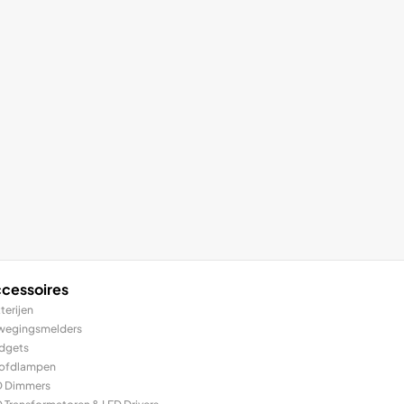
cessoires
terijen
wegingsmelders
dgets
ofdlampen
D Dimmers