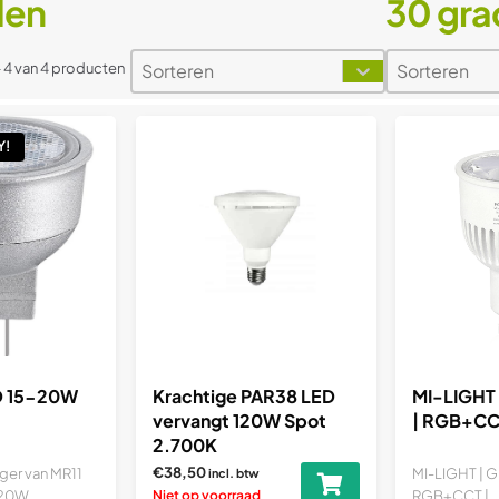
den
30 gra
Sorteren
Sorteren
Sort content
Sort content
Sort content
Sort conten
- 4 van 4 producten
Y!
D 15-20W
Krachtige PAR38 LED
MI-LIGHT 
vervangt 120W Spot
| RGB+CC
2.700K
€38,50
ger van MR11
MI-LIGHT | G
incl. btw
20W...
Niet op voorraad
RGB+CCT |..