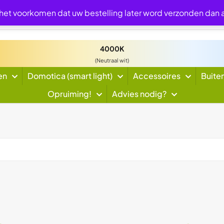
 het voorkomen dat uw bestelling later word verzonden dan
4000K
(Neutraal wit)
en
Domotica (smart light)
Accessoires
Buite
Opruiming!
Advies nodig?