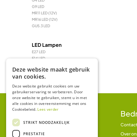
G4 LED
G9 LED
MR11 LED (12V)
MR16 LED (12V)
GU5.3 LED
LED Lampen
E27 LED
E14 LED
LED Prikkabel en feestverlichting
Deze website maakt gebruik
LED TL & LED PL
van cookies.
R7 / R7s LED
Deze website gebruikt cookies om uw
gebruikerservaring te verbeteren. Door
onze website te gebruiken, stemt u in met
alle cookies in overeenstemming met ons
Cookiebeleid.
Lees verder
Klantenservice
Bedr
STRIKT NOODZAKELIJK
Betalen en betaalmethodes
Contac
Verzending en bezorging
Over on
PRESTATIE