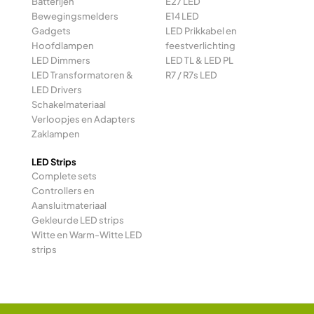
Batterijen
E27 LED
Bewegingsmelders
E14 LED
Gadgets
LED Prikkabel en
Hoofdlampen
feestverlichting
LED Dimmers
LED TL & LED PL
LED Transformatoren &
R7 / R7s LED
LED Drivers
Schakelmateriaal
Verloopjes en Adapters
Zaklampen
LED Strips
Complete sets
Controllers en
Aansluitmateriaal
Gekleurde LED strips
Witte en Warm-Witte LED
strips