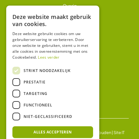
Overig
Winkel
Deze website maakt gebruik
van cookies.
Mijn account
Algemene voorwaarden
Deze website gebruikt cookies om uw
gebruikerservaring te verbeteren. Door
Privacy
onze website te gebruiken, stemt u in met
alle cookies in overeenstemming met ons
Cookiebeleid.
Lees verder
Contact
Bezoekadres:
STRIKT NOODZAKELIJK
Malzwin 12D
PRESTATIE
8321 MX Urk
Postadres:
TARGETING
Koningin Julianastraat 1
8321HW URK
FUNCTIONEEL
NIET-GECLASSIFICEERD
ALLES ACCEPTEREN
© 2026 Ledgloeilamp | Alle rechten voorbehouden |
Site IT
BV