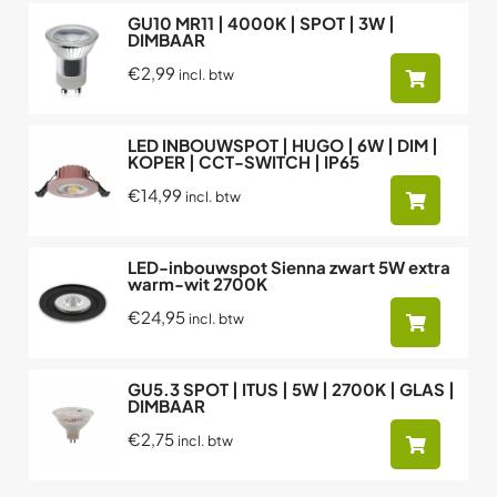
GU10 MR11 | 4000K | SPOT | 3W |
DIMBAAR
€2,99
incl. btw
LED INBOUWSPOT | HUGO | 6W | DIM |
KOPER | CCT-SWITCH | IP65
€14,99
incl. btw
LED-inbouwspot Sienna zwart 5W extra
warm-wit 2700K
€24,95
incl. btw
GU5.3 SPOT | ITUS | 5W | 2700K | GLAS |
DIMBAAR
€2,75
incl. btw