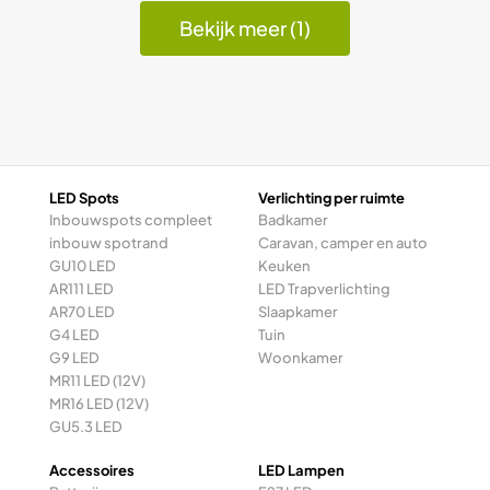
Bekijk meer (1)
LED Spots
Verlichting per ruimte
Inbouwspots compleet
Badkamer
inbouw spotrand
Caravan, camper en auto
GU10 LED
Keuken
AR111 LED
LED Trapverlichting
AR70 LED
Slaapkamer
G4 LED
Tuin
G9 LED
Woonkamer
MR11 LED (12V)
MR16 LED (12V)
GU5.3 LED
Accessoires
LED Lampen