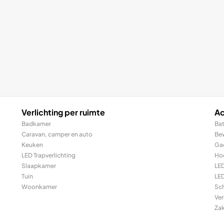
Verlichting per ruimte
Ac
Badkamer
Bat
Caravan, camper en auto
Be
Keuken
Ga
LED Trapverlichting
Ho
Slaapkamer
LE
Tuin
LED
Woonkamer
Sc
Ver
Za