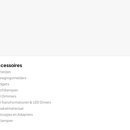
cessoires
terijen
wegingsmelders
dgets
ofdlampen
D Dimmers
 Transformatoren & LED Drivers
hakelmateriaal
loopjes en Adapters
klampen