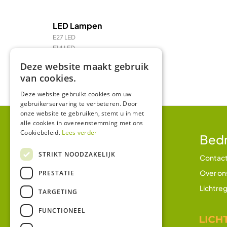
LED Lampen
E27 LED
E14 LED
LED Prikkabel en feestverlichting
Deze website maakt gebruik
LED TL & LED PL
van cookies.
R7 / R7s LED
Deze website gebruikt cookies om uw
gebruikerservaring te verbeteren. Door
onze website te gebruiken, stemt u in met
alle cookies in overeenstemming met ons
Cookiebeleid.
Lees verder
Klantenservice
Bedr
STRIKT NOODZAKELIJK
Betalen en betaalmethodes
Contac
Verzending en bezorging
Over on
PRESTATIE
Retourbeleid
Lichtreg
TARGETING
Garantie
FUNCTIONEEL
Klachtenregeling