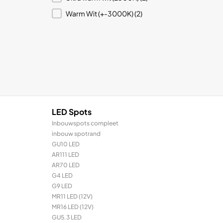
Warm Wit (+-3000K)
(2)
LED Spots
Inbouwspots compleet
inbouw spotrand
GU10 LED
AR111 LED
AR70 LED
G4 LED
G9 LED
MR11 LED (12V)
MR16 LED (12V)
GU5.3 LED