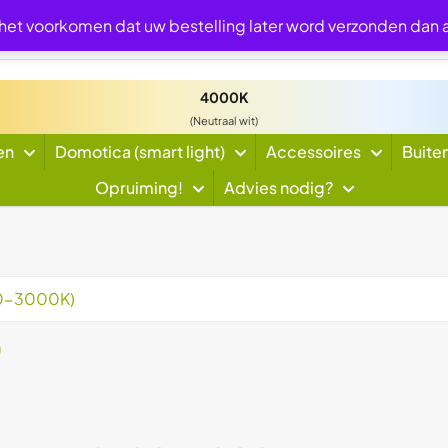
 het voorkomen dat uw bestelling later word verzonden dan
4000K
(Neutraal wit)
en
Domotica (smart light)
Accessoires
Buite
Opruiming!
Advies nodig?
300-3000K)
)