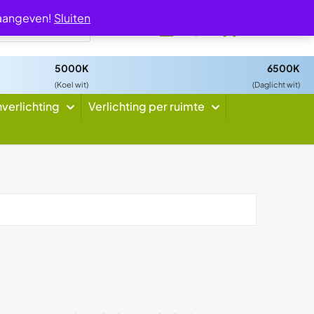
 aangeven!
Sluiten
0
5000K
6500K
(Koel wit)
(Daglicht wit)
nverlichting
Verlichting per ruimte