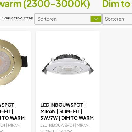
 warm (2300-3000K)
Dim t
Sorteren
Sorteren
Sort content
Sort content
Sort content
Sort conten
- 2 van 2 producten
SPOT |
LED INBOUWSPOT |
-FIT |
MIRAN | SLIM-FIT |
M TO WARM
5W/7W | DIM TO WARM
CH |
+ CCT-SWITCH | WIT
T | MIRAN |
LED INBOUWSPOT | MIRAN |
W...
SLIM-FIT | 5W/7W...