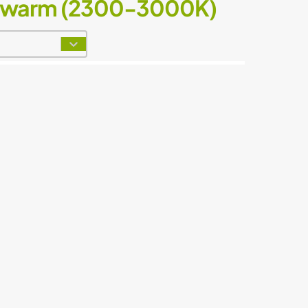
o warm (2300-3000K)
t