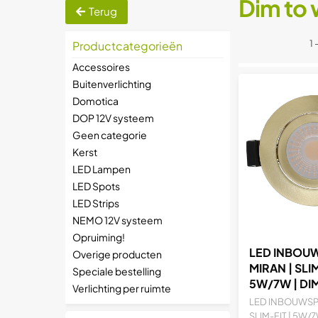
Dim to
Terug
1 
Productcategorieën
Accessoires
Buitenverlichting
Domotica
DOP 12V systeem
Geen categorie
Kerst
LED Lampen
LED Spots
LED Strips
NEMO 12V systeem
Opruiming!
LED INBOUW
Overige producten
MIRAN | SLIM
Speciale bestelling
5W/7W | DI
Verlichting per ruimte
+ CCT-SWIT
LED INBOUWSPO
BRASS
SLIM-FIT | 5W/7