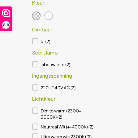
Kleur
Brass
(1)
wit
(1)
Dimbaar
Ja
(2)
Kleur
Prijs (€)
8,9
Prijs (€)
Dimbaar
15
Reset
Dimbaar
Ja
(2)
Soort lamp
Soort lamp
inbouwspot
(2)
Ingangsspanning
Ingangsspanning
220 - 240V AC
(2)
Lichtkleur
Lichtkleur
Dim to warm (2300-
3000K)
(2)
Neutraal Wit (+-4000K)
(2)
Ultra warm wit (2300K)
(2)