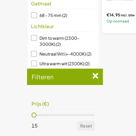
Gatmaat
Gatmaat
€14,95
68 - 75 mm
(2)
incl. btw
Op voorraad
Lichtkleur
Lichtkleur
Dim to warm (2300-
3000K)
(2)
Neutraal Wit (+-4000K)
(2)
Ultra warm wit (2300K)
(2)
Warm Wit (+-3000K)
(2)
Filteren
Ingangsspanning
Ingangsspanning
220 - 240V AC
(2)
Prijs (€)
Soort lamp
Prijs (€)
Soort lamp
inbouwspot
(2)
15
Reset
Dimbaar