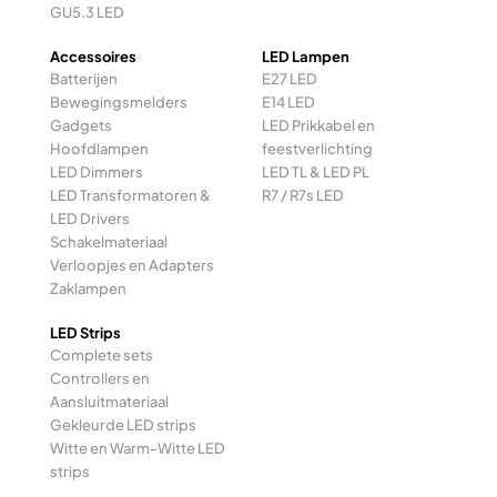
GU5.3 LED
Accessoires
LED Lampen
Batterijen
E27 LED
Bewegingsmelders
E14 LED
Gadgets
LED Prikkabel en
Hoofdlampen
feestverlichting
LED Dimmers
LED TL & LED PL
LED Transformatoren &
R7 / R7s LED
LED Drivers
Schakelmateriaal
Verloopjes en Adapters
Zaklampen
LED Strips
Complete sets
Controllers en
Aansluitmateriaal
Gekleurde LED strips
Witte en Warm-Witte LED
strips