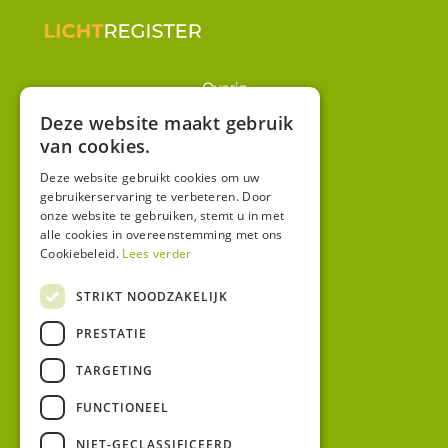
Overig
Winkel
Deze website maakt gebruik
van cookies.
Mijn account
Algemene voorwaarden
Deze website gebruikt cookies om uw
gebruikerservaring te verbeteren. Door
Privacy
onze website te gebruiken, stemt u in met
alle cookies in overeenstemming met ons
Cookiebeleid.
Lees verder
Contact
Bezoekadres:
STRIKT NOODZAKELIJK
Malzwin 12D
PRESTATIE
8321 MX Urk
Postadres:
TARGETING
Koningin Julianastraat 1
8321HW URK
FUNCTIONEEL
NIET-GECLASSIFICEERD