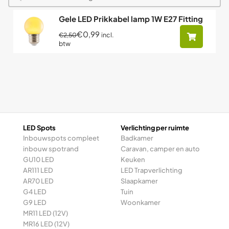
Gele LED Prikkabel lamp 1W E27 Fitting
€0,99
incl.
€2,50
btw
LED Spots
Verlichting per ruimte
Inbouwspots compleet
Badkamer
inbouw spotrand
Caravan, camper en auto
GU10 LED
Keuken
AR111 LED
LED Trapverlichting
AR70 LED
Slaapkamer
G4 LED
Tuin
G9 LED
Woonkamer
MR11 LED (12V)
MR16 LED (12V)