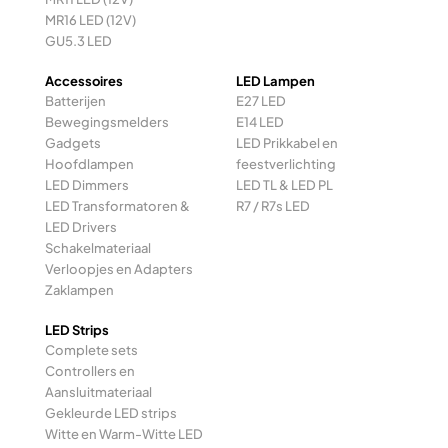
MR16 LED (12V)
GU5.3 LED
Accessoires
LED Lampen
Batterijen
E27 LED
Bewegingsmelders
E14 LED
Gadgets
LED Prikkabel en
Hoofdlampen
feestverlichting
LED Dimmers
LED TL & LED PL
LED Transformatoren &
R7 / R7s LED
LED Drivers
Schakelmateriaal
Verloopjes en Adapters
Zaklampen
LED Strips
Complete sets
Controllers en
Aansluitmateriaal
Gekleurde LED strips
Witte en Warm-Witte LED