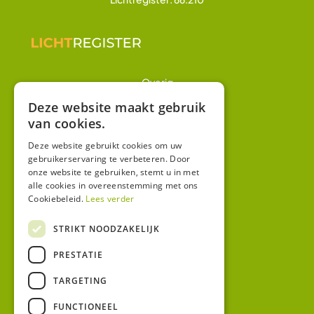
Overig
Winkel
Deze website maakt gebruik
van cookies.
Mijn account
Algemene voorwaarden
Deze website gebruikt cookies om uw
gebruikerservaring te verbeteren. Door
Privacy
onze website te gebruiken, stemt u in met
alle cookies in overeenstemming met ons
Cookiebeleid.
Lees verder
Contact
Bezoekadres:
STRIKT NOODZAKELIJK
Malzwin 12D
PRESTATIE
8321 MX Urk
Postadres:
TARGETING
Koningin Julianastraat 1
8321HW URK
FUNCTIONEEL