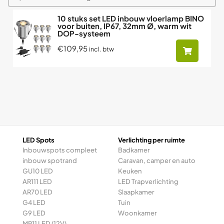
10 stuks set LED inbouw vloerlamp BINO
voor buiten, IP67, 32mm Ø, warm wit
DOP-systeem
€109,95
incl. btw
LED Spots
Verlichting per ruimte
Inbouwspots compleet
Badkamer
inbouw spotrand
Caravan, camper en auto
GU10 LED
Keuken
AR111 LED
LED Trapverlichting
AR70 LED
Slaapkamer
G4 LED
Tuin
G9 LED
Woonkamer
MR11 LED (12V)