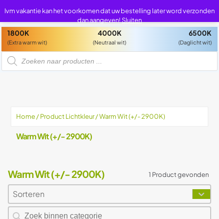
0
0
Ivm vakantie kan het voorkomen dat uw bestelling later word verzonden
dan aangeven!
Sluiten
1800K
4000K
6500K
(Extra warm wit)
(Neutraal wit)
(Daglicht wit)
P
r
o
d
u
c
t
e
n
z
Home
/ Product Lichtkleur / Warm Wit (+/- 2900K)
o
e
k
Warm Wit (+/- 2900K)
e
n
Warm Wit (+/- 2900K)
1 Product gevonden
Sorteren
Sort content
Sort content
Zoeken naar producten
Search content