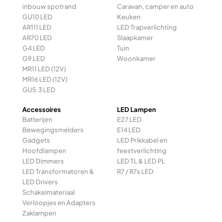
inbouw spotrand
Caravan, camper en auto
GU10 LED
Keuken
AR111 LED
LED Trapverlichting
AR70 LED
Slaapkamer
G4 LED
Tuin
G9 LED
Woonkamer
MR11 LED (12V)
MR16 LED (12V)
GU5.3 LED
Accessoires
LED Lampen
Batterijen
E27 LED
Bewegingsmelders
E14 LED
Gadgets
LED Prikkabel en
Hoofdlampen
feestverlichting
LED Dimmers
LED TL & LED PL
LED Transformatoren &
R7 / R7s LED
LED Drivers
Schakelmateriaal
Verloopjes en Adapters
Zaklampen