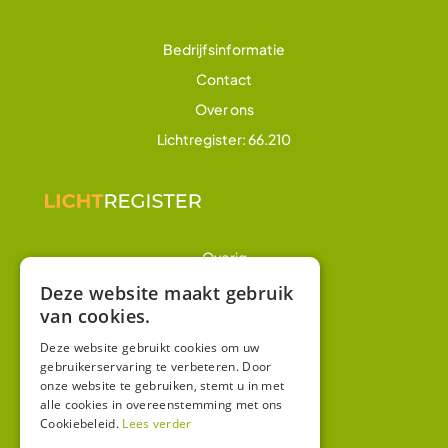
Bedrijfsinformatie
Contact
Over ons
Lichtregister: 66.210
Overig
Winkel
Deze website maakt gebruik
van cookies.
Mijn account
Algemene voorwaarden
Deze website gebruikt cookies om uw
gebruikerservaring te verbeteren. Door
Privacy
onze website te gebruiken, stemt u in met
alle cookies in overeenstemming met ons
Cookiebeleid.
Lees verder
Contact