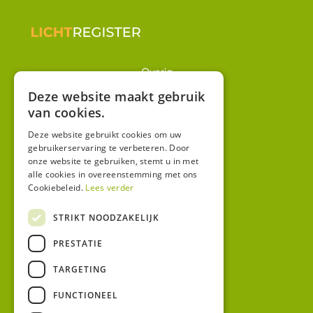
Overig
Winkel
Deze website maakt gebruik
van cookies.
Mijn account
Algemene voorwaarden
Deze website gebruikt cookies om uw
gebruikerservaring te verbeteren. Door
Privacy
onze website te gebruiken, stemt u in met
alle cookies in overeenstemming met ons
Cookiebeleid.
Lees verder
Contact
Bezoekadres:
STRIKT NOODZAKELIJK
Malzwin 12D
PRESTATIE
8321 MX Urk
Postadres:
TARGETING
Koningin Julianastraat 1
8321HW URK
FUNCTIONEEL