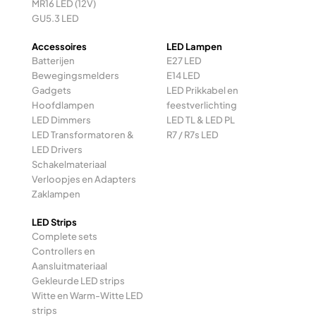
MR16 LED (12V)
GU5.3 LED
Accessoires
LED Lampen
Batterijen
E27 LED
Bewegingsmelders
E14 LED
Gadgets
LED Prikkabel en
Hoofdlampen
feestverlichting
LED Dimmers
LED TL & LED PL
LED Transformatoren &
R7 / R7s LED
LED Drivers
Schakelmateriaal
Verloopjes en Adapters
Zaklampen
LED Strips
Complete sets
Controllers en
Aansluitmateriaal
Gekleurde LED strips
Witte en Warm-Witte LED
strips