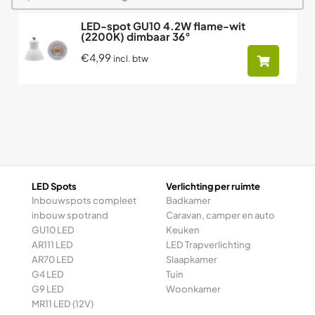
LED-spot GU10 4.2W flame-wit
(2200K) dimbaar 36°
€4,99
incl. btw
LED Spots
Verlichting per ruimte
Inbouwspots compleet
Badkamer
inbouw spotrand
Caravan, camper en auto
GU10 LED
Keuken
AR111 LED
LED Trapverlichting
AR70 LED
Slaapkamer
G4 LED
Tuin
G9 LED
Woonkamer
MR11 LED (12V)