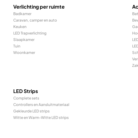
Verlichting per ruimte
Ac
Badkamer
Bat
Caravan, camper en auto
Be
Keuken
Ga
LED Trapverlichting
Ho
Slaapkamer
LE
Tuin
LED
Woonkamer
Sc
Ver
Za
LED Strips
Complete sets
Controllers en Aansluitmateriaal
Gekleurde LED strips
Witte en Warm-Witte LED strips