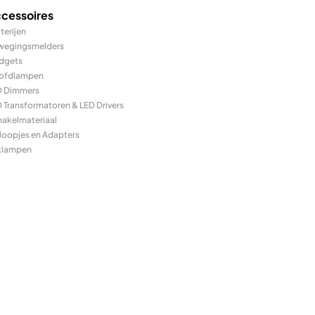
cessoires
terijen
wegingsmelders
dgets
ofdlampen
D Dimmers
 Transformatoren & LED Drivers
hakelmateriaal
loopjes en Adapters
klampen