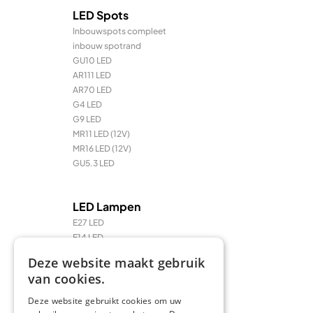
LED Spots
Inbouwspots compleet
inbouw spotrand
GU10 LED
AR111 LED
AR70 LED
G4 LED
G9 LED
MR11 LED (12V)
MR16 LED (12V)
GU5.3 LED
LED Lampen
E27 LED
E14 LED
LED Prikkabel en feestverlichting
Deze website maakt gebruik
LED TL & LED PL
van cookies.
R7 / R7s LED
Deze website gebruikt cookies om uw