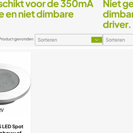
schikt voor de 350mA
Niet g
 en niet dimbare
dimbar
driver.
Sorteren
Sorteren
Sort content
Sort content
Sort content
Sort conten
 Product gevonden
VS LED Spot
Opbouw of