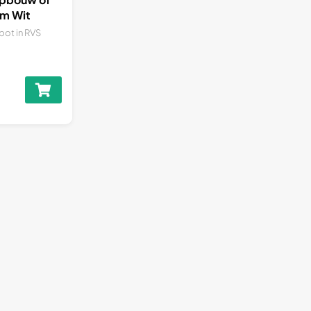
m Wit
pot in RVS