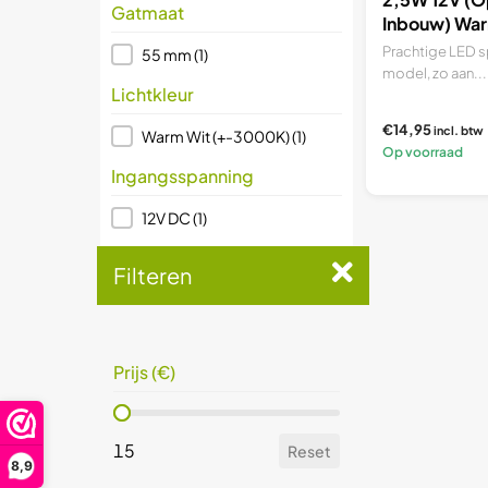
Gatmaat
Inbouw) War
Prachtige LED s
Gatmaat
55 mm
(1)
model, zo aan...
Lichtkleur
€14,95
incl. btw
Lichtkleur
Warm Wit (+-3000K)
(1)
Op voorraad
Ingangsspanning
Ingangsspanning
12V DC
(1)
Soort lamp
Filteren
Soort lamp
Armatuur met Lamp
(1)
Dimbaar
Prijs (€)
Dimbaar
Ja
(1)
Prijs (€)
Prijs (€)
15
Reset
Prijs (€)
8,9