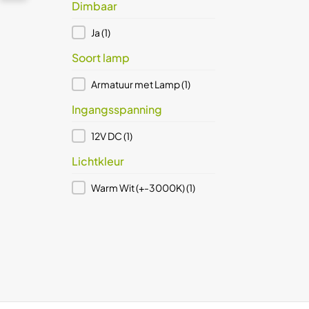
Dimbaar
15
Reset
Dimbaar
Ja
(1)
Soort lamp
Soort lamp
Armatuur met Lamp
(1)
Ingangsspanning
Ingangsspanning
12V DC
(1)
Lichtkleur
Lichtkleur
Warm Wit (+-3000K)
(1)