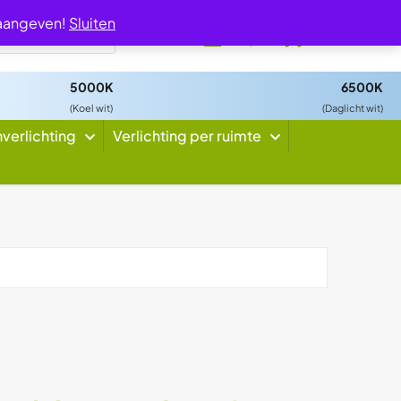
 aangeven!
Sluiten
0
5000K
6500K
(Koel wit)
(Daglicht wit)
nverlichting
Verlichting per ruimte