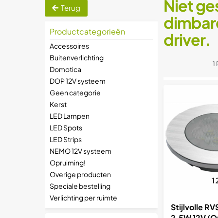
Niet ge
Terug
dimbare
Productcategorieën
driver.
Accessoires
Buitenverlichting
1
Domotica
DOP 12V systeem
Geen categorie
Kerst
LED Lampen
LED Spots
LED Strips
NEMO 12V systeem
Opruiming!
Overige producten
Speciale bestelling
Verlichting per ruimte
Stijlvolle R
2,5W 12V (