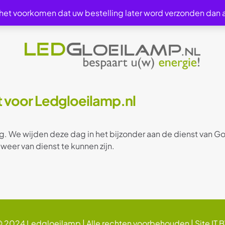
 het voorkomen dat uw bestelling later word verzonden dan
bt voor Ledgloeilamp.nl
g. We wijden deze dag in het bijzonder aan de dienst van G
 weer van dienst te kunnen zijn.
 2024 Ledgloeilamp | Alle rechten voorbehouden |
Site IT 