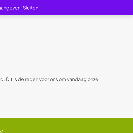
 aangeven!
Sluiten
od. Dit is de reden voor ons om vandaag onze
BV