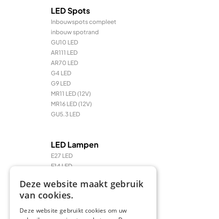
LED Spots
Inbouwspots compleet
inbouw spotrand
GU10 LED
AR111 LED
AR70 LED
G4 LED
G9 LED
MR11 LED (12V)
MR16 LED (12V)
GU5.3 LED
LED Lampen
E27 LED
E14 LED
LED Prikkabel en feestverlichting
Deze website maakt gebruik
LED TL & LED PL
van cookies.
R7 / R7s LED
Deze website gebruikt cookies om uw