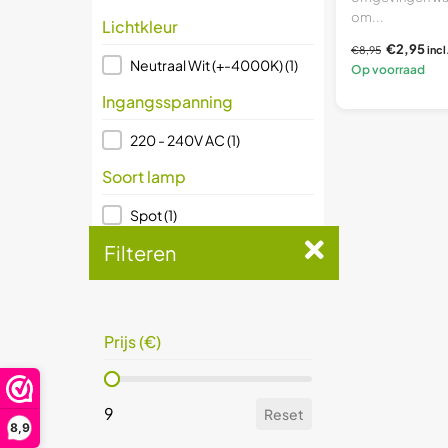
om...
Lichtkleur
€2,95
€8,95
incl
Lichtkleur
Neutraal Wit (+-4000K)
(1)
Op voorraad
Ingangsspanning
Ingangsspanning
220 - 240V AC
(1)
Soort lamp
Soort lamp
Spot
(1)
Filteren
Dimbaar
Dimbaar
Ja
(1)
Prijs (€)
Prijs (€)
Prijs (€)
Prijs (€)
9
Reset
9
Reset
8,9