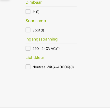
Dimbaar
Dimbaar
Ja
(1)
Soort lamp
Soort lamp
Spot
(1)
Ingangsspanning
Ingangsspanning
220 - 240V AC
(1)
Lichtkleur
Lichtkleur
Neutraal Wit (+-4000K)
(1)