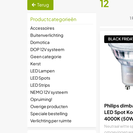
12
Terug
1
Productcategorieën
Accessoires
Buitenverlichting
BLACK FRIDA
Domotica
DOP 12V systeem
Geen categorie
Kerst
LED Lampen
LED Spots
LED Strips
NEMO 12V systeem
Opruiming!
Philips dim
Overige producten
LED Spot Ko
Speciale bestelling
4000K (50
Verlichting per ruimte
Vervanger)
Neutraal witte 
omgevingen wa