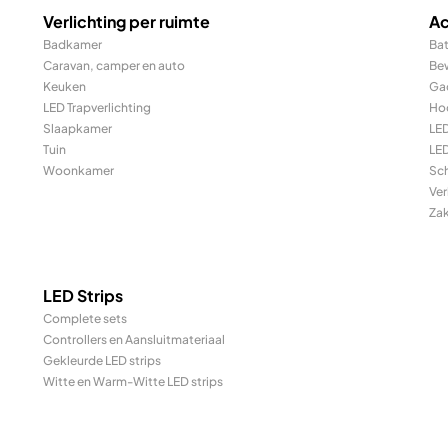
Verlichting per ruimte
Ac
Badkamer
Bat
Caravan, camper en auto
Be
Keuken
Ga
LED Trapverlichting
Ho
Slaapkamer
LE
Tuin
LED
Woonkamer
Sc
Ver
Za
LED Strips
Complete sets
Controllers en Aansluitmateriaal
Gekleurde LED strips
Witte en Warm-Witte LED strips