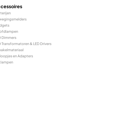
cessoires
terijen
wegingsmelders
dgets
ofdlampen
D Dimmers
 Transformatoren & LED Drivers
hakelmateriaal
loopjes en Adapters
klampen