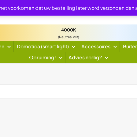
 het voorkomen dat uw bestelling later word verzonden dan
4000K
(Neutraal wit)
en
Domotica (smart light)
Accessoires
Buite
Opruiming!
Advies nodig?