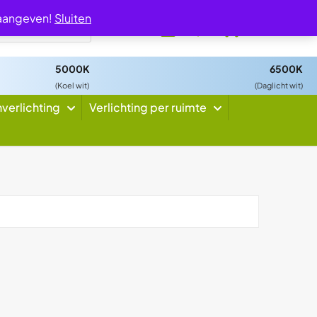
 aangeven!
Sluiten
0
5000K
6500K
(Koel wit)
(Daglicht wit)
nverlichting
Verlichting per ruimte