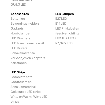
GU5.3 LED
Accessoires
LED Lampen
Batterijen
E27 LED
Bewegingsmelders
E14 LED
Gadgets
LED Prikkabel en
Hoofdlampen
feestverlichting
LED Dimmers
LED TL & LED PL
LED Transformatoren &
R7 / R7s LED
LED Drivers
Schakelmateriaal
Verloopjes en Adapters
Zaklampen
LED Strips
Complete sets
Controllers en
Aansluitmateriaal
Gekleurde LED strips
Witte en Warm-Witte LED
strips