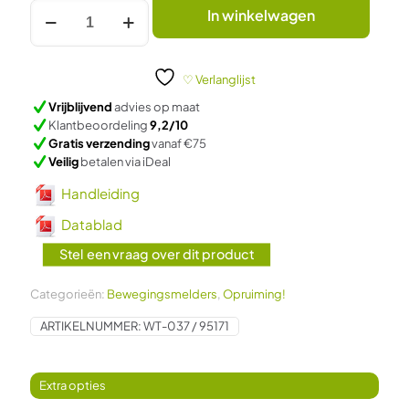
Inbouw
In winkelwagen
Bewegingssensor
voor
in
muur
♡ Verlanglijst
aantal
Vrijblijvend
advies op maat
Klantbeoordeling
9,2/10
Gratis verzending
vanaf €75
Veilig
betalen via iDeal
Handleiding
Datablad
Stel een vraag over dit product
Categorieën:
Bewegingsmelders
,
Opruiming!
ARTIKELNUMMER:
WT-037 / 95171