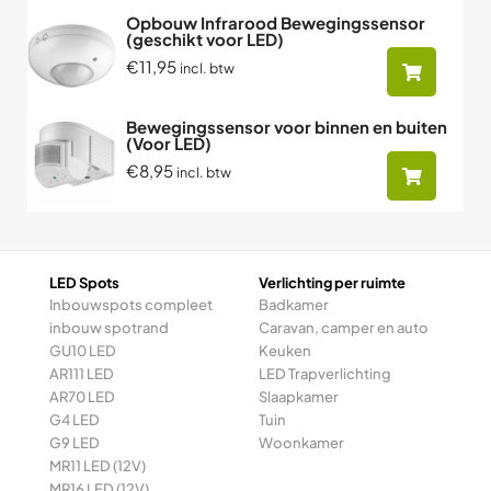
Opbouw Infrarood Bewegingssensor
(geschikt voor LED)
€11,95
incl. btw
Bewegingssensor voor binnen en buiten
(Voor LED)
€8,95
incl. btw
LED Spots
Verlichting per ruimte
Inbouwspots compleet
Badkamer
inbouw spotrand
Caravan, camper en auto
GU10 LED
Keuken
AR111 LED
LED Trapverlichting
AR70 LED
Slaapkamer
G4 LED
Tuin
G9 LED
Woonkamer
MR11 LED (12V)
MR16 LED (12V)