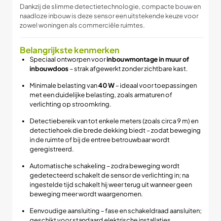
Dankzij de slimme detectietechnologie, compacte bouw en
naadloze inbouw is deze sensor een uitstekende keuze voor
zowel woningen als commerciële ruimtes.
Belangrijkste kenmerken
Speciaal ontworpen voor
inbouwmontage in muur of
inbouwdoos
– strak afgewerkt zonder zichtbare kast.
Minimale belasting van
40 W
– ideaal voor toepassingen
met een duidelijke belasting, zoals armaturen of
verlichting op stroomkring.
Detectiebereik van tot enkele meters (zoals circa 9 m) en
detectiehoek die brede dekking biedt – zodat beweging
in de ruimte of bij de entree betrouwbaar wordt
geregistreerd.
Automatische schakeling – zodra beweging wordt
gedetecteerd schakelt de sensor de verlichting in; na
ingestelde tijd schakelt hij weer terug uit wanneer geen
beweging meer wordt waargenomen.
Eenvoudige aansluiting – fase en schakeldraad aansluiten;
geschikt voor standaard elektrische installaties.