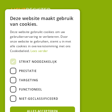
Deze website maakt gebruik
van cookies.
Overig
Winkel
Deze website gebruikt cookies om uw
gebruikerservaring te verbeteren. Door
Mijn account
onze website te gebruiken, stemt u in met
alle cookies in overeenstemming met ons
Algemene voorwaarden
Cookiebeleid.
Lees verder
Privacy
STRIKT NOODZAKELIJK
Contact
PRESTATIE
Bezoekadres:
TARGETING
Malzwin 12D
8321 MX Urk
FUNCTIONEEL
Postadres:
NIET-GECLASSIFICEERD
Koningin Julianastraat 1
8321HW URK
ALLES ACCEPTEREN