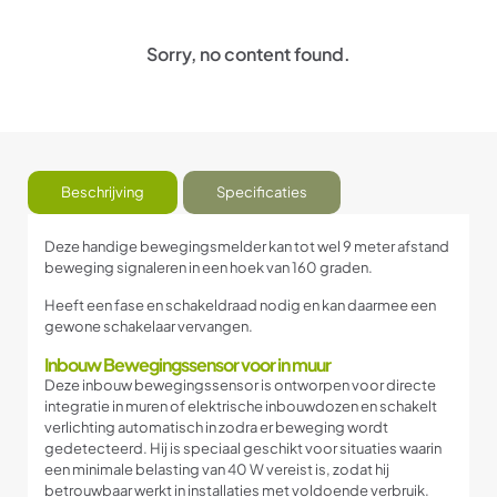
Sorry, no content found.
Beschrijving
Specificaties
Deze handige bewegingsmelder kan tot wel 9 meter afstand
beweging signaleren in een hoek van 160 graden.
Heeft een fase en schakeldraad nodig en kan daarmee een
gewone schakelaar vervangen.
Inbouw Bewegingssensor voor in muur
Deze inbouw bewegingssensor is ontworpen voor directe
integratie in muren of elektrische inbouwdozen en schakelt
verlichting automatisch in zodra er beweging wordt
gedetecteerd. Hij is speciaal geschikt voor situaties waarin
een minimale belasting van 40 W vereist is, zodat hij
betrouwbaar werkt in installaties met voldoende verbruik.