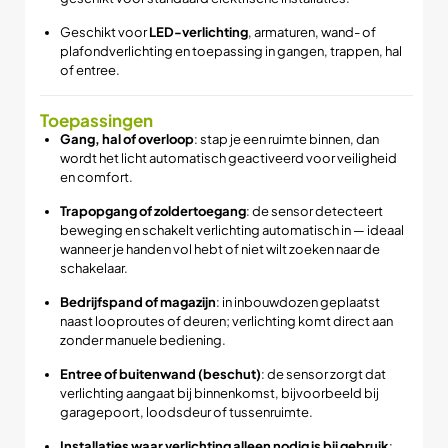
Geschikt voor
LED-verlichting
, armaturen, wand- of
plafondverlichting en toepassing in gangen, trappen, hal
of entree.
Toepassingen
Gang, hal of overloop
: stap je een ruimte binnen, dan
wordt het licht automatisch geactiveerd voor veiligheid
en comfort.
Trapopgang of zoldertoegang
: de sensor detecteert
beweging en schakelt verlichting automatisch in — ideaal
wanneer je handen vol hebt of niet wilt zoeken naar de
schakelaar.
Bedrijfspand of magazijn
: in inbouwdozen geplaatst
naast looproutes of deuren; verlichting komt direct aan
zonder manuele bediening.
Entree of buitenwand (beschut)
: de sensor zorgt dat
verlichting aangaat bij binnenkomst, bijvoorbeeld bij
garage­poort, loodsdeur of tussenruimte.
Installaties waar verlichting alleen nodig is bij gebruik
: