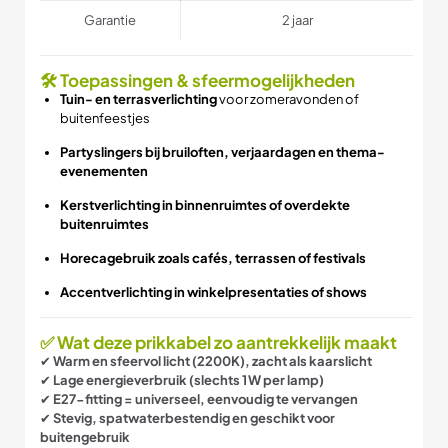
Garantie
2 jaar
🛠 Toepassingen & sfeermogelijkheden
Tuin- en terrasverlichting
voor zomeravonden of
buitenfeestjes
Partyslingers bij bruiloften, verjaardagen en thema-
evenementen
Kerstverlichting in binnenruimtes of overdekte
buitenruimtes
Horecagebruik zoals cafés, terrassen of festivals
Accentverlichting in winkelpresentaties of shows
✅ Wat deze prikkabel zo aantrekkelijk maakt
✔
Warm en sfeervol licht (2200K), zacht als kaarslicht
✔
Lage energieverbruik (slechts 1 W per lamp)
✔
E27-fitting = universeel, eenvoudig te vervangen
✔
Stevig, spatwaterbestendig en geschikt voor
buitengebruik