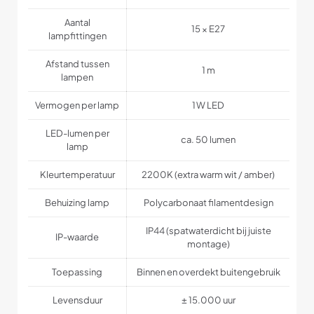
Aantal
15 × E27
lampfittingen
Afstand tussen
1 m
lampen
Vermogen per lamp
1 W LED
LED-lumen per
ca. 50 lumen
lamp
Kleurtemperatuur
2200K (extra warm wit / amber)
Behuizing lamp
Polycarbonaat filamentdesign
IP44 (spatwaterdicht bij juiste
IP-waarde
montage)
Toepassing
Binnen en overdekt buitengebruik
Levensduur
± 15.000 uur