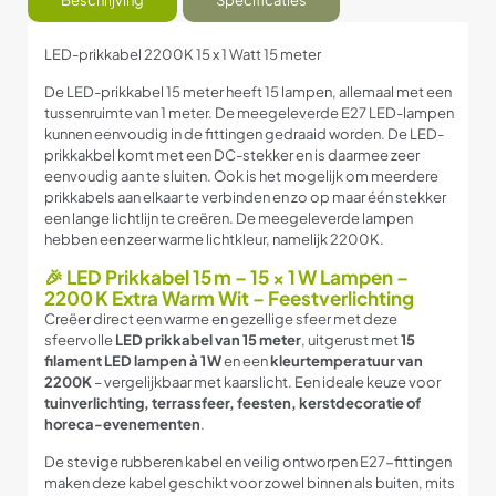
Beschrijving
Specificaties
LED-prikkabel 2200K 15 x 1 Watt 15 meter
De LED-prikkabel 15 meter heeft 15 lampen, allemaal met een
tussenruimte van 1 meter. De meegeleverde E27 LED-lampen
kunnen eenvoudig in de fittingen gedraaid worden. De LED-
prikkakbel komt met een DC-stekker en is daarmee zeer
eenvoudig aan te sluiten. Ook is het mogelijk om meerdere
prikkabels aan elkaar te verbinden en zo op maar één stekker
een lange lichtlijn te creëren. De meegeleverde lampen
hebben een zeer warme lichtkleur, namelijk 2200K.
🎉 LED Prikkabel 15 m – 15 × 1 W Lampen –
2200 K Extra Warm Wit – Feestverlichting
Creëer direct een warme en gezellige sfeer met deze
sfeervolle
LED prikkabel van 15 meter
, uitgerust met
15
filament LED lampen à 1 W
en een
kleurtemperatuur van
2200K
– vergelijkbaar met kaarslicht. Een ideale keuze voor
tuinverlichting, terrassfeer, feesten, kerstdecoratie of
horeca-evenementen
.
De stevige rubberen kabel en veilig ontworpen E27-fittingen
maken deze kabel geschikt voor zowel binnen als buiten, mits