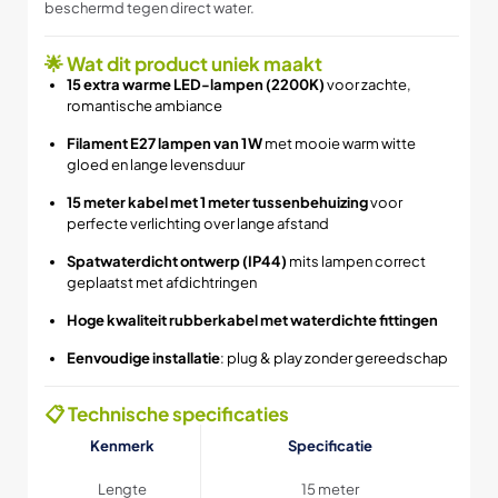
beschermd tegen direct water.
🌟 Wat dit product uniek maakt
15 extra warme LED-lampen (2200K)
voor zachte,
romantische ambiance
Filament E27 lampen van 1 W
met mooie warm witte
gloed en lange levensduur
15 meter kabel met 1 meter tussenbehuizing
voor
perfecte verlichting over lange afstand
Spatwaterdicht ontwerp (IP44)
mits lampen correct
geplaatst met afdichtringen
Hoge kwaliteit rubberkabel met waterdichte fittingen
Eenvoudige installatie
: plug & play zonder gereedschap
📋 Technische specificaties
Kenmerk
Specificatie
Lengte
15 meter