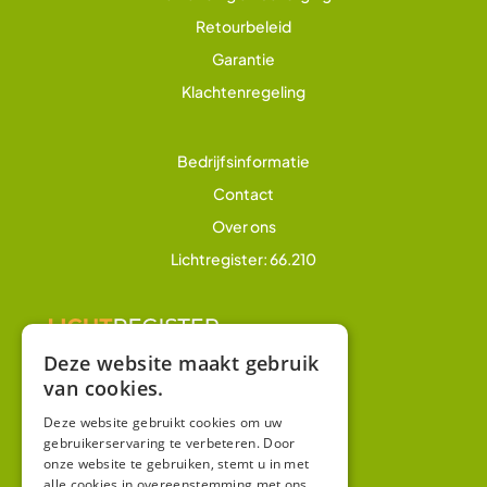
Retourbeleid
Garantie
Klachtenregeling
Bedrijfsinformatie
Contact
Over ons
Lichtregister: 66.210
Deze website maakt gebruik
van cookies.
Overig
Winkel
Deze website gebruikt cookies om uw
gebruikerservaring te verbeteren. Door
Mijn account
onze website te gebruiken, stemt u in met
alle cookies in overeenstemming met ons
Algemene voorwaarden