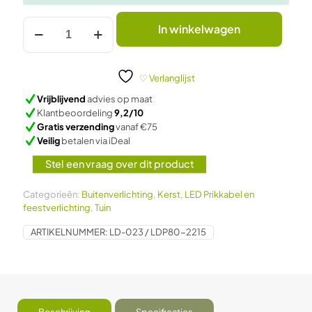
LED
In winkelwagen
-
prikkabel
2200K
15
♡ Verlanglijst
x
Vrijblijvend
advies op maat
1
Klantbeoordeling
9,2/10
Watt
Gratis verzending
vanaf €75
15
Veilig
betalen via iDeal
meter
aantal
Stel een vraag over dit product
Categorieën:
Buitenverlichting
,
Kerst
,
LED Prikkabel en
feestverlichting
,
Tuin
ARTIKELNUMMER:
LD-023 / LDP80-2215