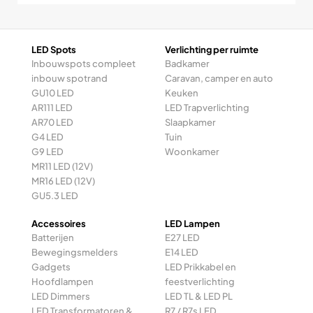
LED Spots
Verlichting per ruimte
Inbouwspots compleet
Badkamer
inbouw spotrand
Caravan, camper en auto
GU10 LED
Keuken
AR111 LED
LED Trapverlichting
AR70 LED
Slaapkamer
G4 LED
Tuin
G9 LED
Woonkamer
MR11 LED (12V)
MR16 LED (12V)
GU5.3 LED
Accessoires
LED Lampen
Batterijen
E27 LED
Bewegingsmelders
E14 LED
Gadgets
LED Prikkabel en
Hoofdlampen
feestverlichting
LED Dimmers
LED TL & LED PL
LED Transformatoren &
R7 / R7s LED