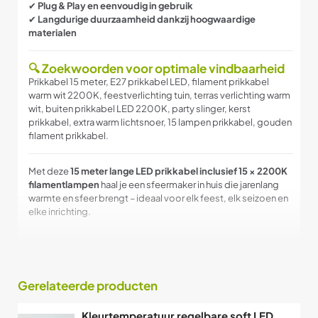
✔
Plug & Play en eenvoudig in gebruik
✔
Langdurige duurzaamheid dankzij hoogwaardige
materialen
🔍 Zoekwoorden voor optimale vindbaarheid
Prikkabel 15 meter, E27 prikkabel LED, filament prikkabel
warm wit 2200K, feestverlichting tuin, terras verlichting warm
wit, buiten prikkabel LED 2200K, party slinger, kerst
prikkabel, extra warm lichtsnoer, 15 lampen prikkabel, gouden
filament prikkabel.
Met deze
15 meter lange LED prikkabel inclusief 15 × 2200K
filamentlampen
haal je een sfeermaker in huis die jarenlang
warmte en sfeer brengt – ideaal voor elk feest, elk seizoen en
elke inrichting.
Gerelateerde producten
Kleurtemperatuur regelbare soft LED