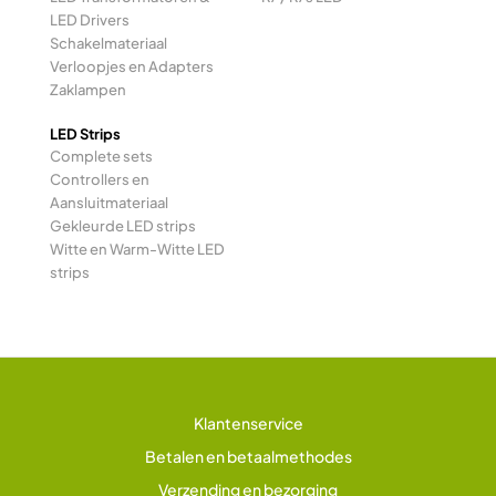
LED Drivers
Schakelmateriaal
Verloopjes en Adapters
Zaklampen
LED Strips
Complete sets
Controllers en
Aansluitmateriaal
Gekleurde LED strips
Witte en Warm-Witte LED
strips
Klantenservice
Betalen en betaalmethodes
Verzending en bezorging