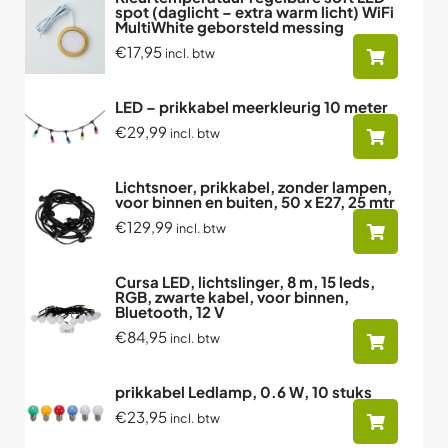
spot (daglicht – extra warm licht) WiFi
MultiWhite geborsteld messing
€17,95
incl. btw
LED – prikkabel meerkleurig 10 meter
€29,99
incl. btw
Lichtsnoer, prikkabel, zonder lampen,
voor binnen en buiten, 50 x E27, 25 mtr
€129,99
incl. btw
Cursa LED, lichtslinger, 8 m, 15 leds,
RGB, zwarte kabel, voor binnen,
Bluetooth, 12 V
€84,95
incl. btw
prikkabel Ledlamp, 0.6 W, 10 stuks
€23,95
incl. btw