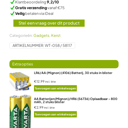
Klantbeoordeling
9,2/10
Gratis verzending
vanaf €75
Veilig
betalen via iDeal
Stel een vraag over dit product
Categorieën:
Gadgets
,
Kerst
ARTIKELNUMMER:
WT-058 / 58117
LR6/AA (Mignon) (4106) Batterij, 30 stuks in blister
€12,99
incl. btw
Toevoegen aan winkelwagen
AA Batterijen(Mignon)/HR6 (56736) Oplaadbaar – 800
mAh, 2 stuks blister
€2,99
incl. btw
Toevoegen aan winkelwagen