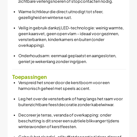
zichtbare verlengsnoeren of stopcontacten nodig.
Warme lichtkleur die direct uitnodigt tot sfeer,
gezelligheid en winterse rust.
Veilig in gebruik dankzij LED-technologie: weinig warmte,
geen kaarsvet, geen open vlam – ideaal voor gezinnen,
vensterbanken, kinderkamers en buiten (onder
overkapping).
Onderhoudsarm: eenmaal geplaatst en aangesloten,
geniet je wekenlang zonder ingrijpen.
Toepassingen
Verspreid het snoer door de kerstboom voor een
harmonisch geheel met speels accent.
Leg het over de vensterbank of hang langs het raam voor
buitenzichtbare feestdecoratie zonder kabelwirwar.
Decoreer je terras, veranda of overkapping: onder
beschutting is dit snoer een subtiele blikvanger tijdens
winteravonden of kerstfeesten.
Gebruik het als tafel- of buffetdecoratie tijdens diner of