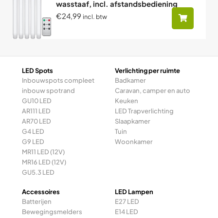
wasstaaf, incl. afstandsbediening
€24,99
incl. btw
LED Spots
Verlichting per ruimte
Inbouwspots compleet
Badkamer
inbouw spotrand
Caravan, camper en auto
GU10 LED
Keuken
AR111 LED
LED Trapverlichting
AR70 LED
Slaapkamer
G4 LED
Tuin
G9 LED
Woonkamer
MR11 LED (12V)
MR16 LED (12V)
GU5.3 LED
Accessoires
LED Lampen
Batterijen
E27 LED
Bewegingsmelders
E14 LED