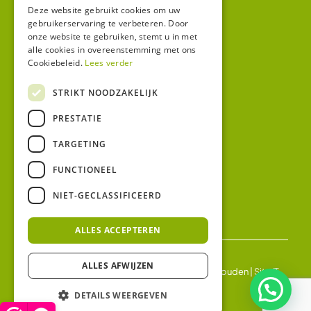
Winkel
Deze website gebruikt cookies om uw
gebruikerservaring te verbeteren. Door
Mijn account
onze website te gebruiken, stemt u in met
alle cookies in overeenstemming met ons
Algemene voorwaarden
Cookiebeleid.
Lees verder
Privacy
STRIKT NOODZAKELIJK
Contact
PRESTATIE
Bezoekadres:
TARGETING
Malzwin 12D
8321 MX Urk
FUNCTIONEEL
Postadres:
NIET-GECLASSIFICEERD
Koningin Julianastraat 1
8321HW URK
ALLES ACCEPTEREN
ALLES AFWIJZEN
© 2026 Ledgloeilamp | Alle rechten voorbehouden |
Site IT
BV
DETAILS WEERGEVEN