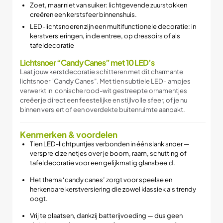
Zoet, maar niet van suiker: lichtgevende zuurstokken
creëren een kerstsfeer binnenshuis.
LED-lichtsnoeren zijn een multifunctionele decoratie: in
kerstversieringen, in de entree, op dressoirs of als
tafeldecoratie
Licht­snoer “Candy Canes” met 10 LED’s
Laat jouw kerstdecoratie schitteren met dit charmante
lichtsnoer “Candy Canes”. Met tien subtiele LED-lampjes
verwerkt in iconische rood-wit gestreepte ornamentjes
creëer je direct een feestelijke en stijlvolle sfeer, of je nu
binnen versiert of een overdekte buitenruimte aanpakt.
Kenmerken & voordelen
Tien LED-lichtpuntjes verbonden in één slank snoer —
verspreid ze netjes over je boom, raam, schutting of
tafeldecoratie voor een gelijkmatig glansbeeld.
Het thema ‘candy canes’ zorgt voor speelse en
herkenbare kerstversiering die zowel klassiek als trendy
oogt.
Vrij te plaatsen, dankzij batterijvoeding — dus geen