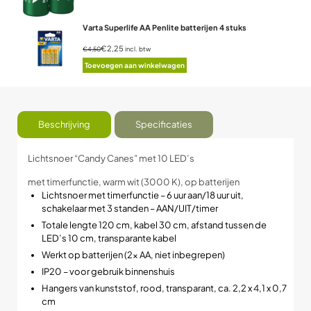
Varta Superlife AA Penlite batterijen 4 stuks
€2,25
incl. btw
€4,50
Toevoegen aan winkelwagen
Beschrijving
Specificaties
Lichtsnoer “Candy Canes” met 10 LED’s
met timerfunctie, warm wit (3000 K), op batterijen
Lichtsnoer met timerfunctie – 6 uur aan/18 uur uit,
schakelaar met 3 standen – AAN/UIT/timer
Totale lengte 120 cm, kabel 30 cm, afstand tussen de
LED’s 10 cm, transparante kabel
Werkt op batterijen (2x AA, niet inbegrepen)
IP20 – voor gebruik binnenshuis
Hangers van kunststof, rood, transparant, ca. 2,2 x 4,1 x 0,7
cm