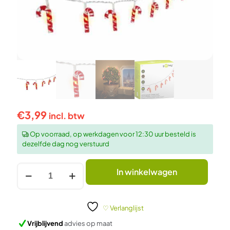
€
3,99
incl. btw
Op voorraad, op werkdagen voor 12:30 uur besteld is
dezelfde dag nog verstuurd
Lichtsnoer
In winkelwagen
"Candy
Canes"
met
10
♡ Verlanglijst
LED's
Vrijblijvend
advies op maat
aantal