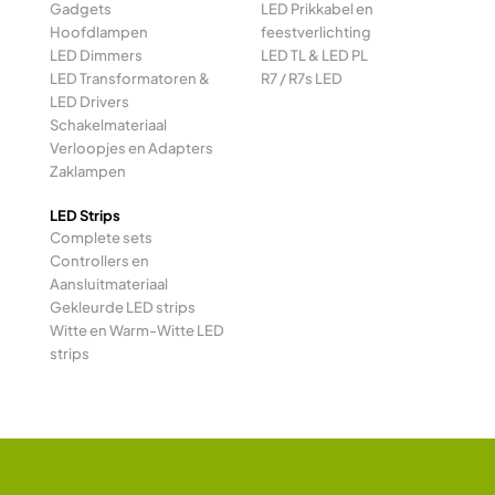
Gadgets
LED Prikkabel en
Hoofdlampen
feestverlichting
LED Dimmers
LED TL & LED PL
LED Transformatoren &
R7 / R7s LED
LED Drivers
Schakelmateriaal
Verloopjes en Adapters
Zaklampen
LED Strips
Complete sets
Controllers en
Aansluitmateriaal
Gekleurde LED strips
Witte en Warm-Witte LED
strips