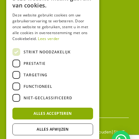
van cookies.
Overig
Winkel
Deze website gebruikt cookies om uw
gebruikerservaring te verbeteren. Door
Mijn account
onze website te gebruiken, stemt u in met
alle cookies in overeenstemming met ons
Algemene voorwaarden
Cookiebeleid.
Lees verder
Privacy
STRIKT NOODZAKELIJK
Contact
PRESTATIE
Bezoekadres:
TARGETING
Malzwin 12D
8321 MX Urk
FUNCTIONEEL
Postadres:
NIET-GECLASSIFICEERD
Koningin Julianastraat 1
8321HW URK
ALLES ACCEPTEREN
ALLES AFWIJZEN
© 2026 Ledgloeilamp | Alle rechten voorbehouden |
Site IT
BV