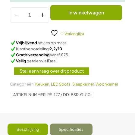
OPBOUWSPOT
In winkelwagen
CRES
ZWART
GU10
FITTING
♡ Verlanglijst
aantal
Vrijblijvend
advies op maat
Klantbeoordeling
9,2/10
Gratis verzending
vanaf €75
Veilig
betalen via iDeal
Stel een vraag over dit product
Categorieën:
Keuken
,
LED Spots
,
Slaapkamer
,
Woonkamer
ARTIKELNUMMER:
PF-127 / DD-BSR-GU10
Beschrijving
Specificaties