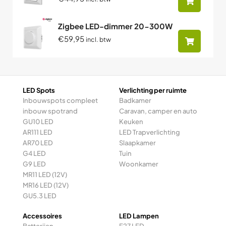
Zigbee LED-dimmer 20-300W
€59,95
incl. btw
LED Spots
Verlichting per ruimte
Inbouwspots compleet
Badkamer
inbouw spotrand
Caravan, camper en auto
GU10 LED
Keuken
AR111 LED
LED Trapverlichting
AR70 LED
Slaapkamer
G4 LED
Tuin
G9 LED
Woonkamer
MR11 LED (12V)
MR16 LED (12V)
GU5.3 LED
Accessoires
LED Lampen