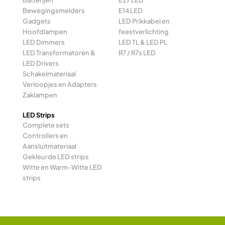
Batterijen
E27 LED
Bewegingsmelders
E14 LED
Gadgets
LED Prikkabel en
Hoofdlampen
feestverlichting
LED Dimmers
LED TL & LED PL
LED Transformatoren &
R7 / R7s LED
LED Drivers
Schakelmateriaal
Verloopjes en Adapters
Zaklampen
LED Strips
Complete sets
Controllers en
Aansluitmateriaal
Gekleurde LED strips
Witte en Warm-Witte LED
strips