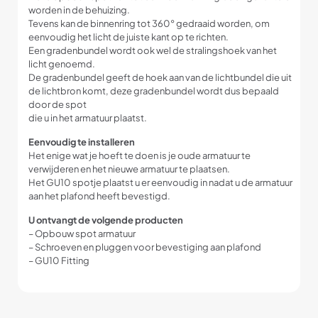
worden in de behuizing.
Tevens kan de binnenring tot 360° gedraaid worden, om
eenvoudig het licht de juiste kant op te richten.
Een gradenbundel wordt ook wel de stralingshoek van het
licht genoemd.
De gradenbundel geeft de hoek aan van de lichtbundel die uit
de lichtbron komt, deze gradenbundel wordt dus bepaald
door de spot
die u in het armatuur plaatst.
Eenvoudig te installeren
Het enige wat je hoeft te doen is je oude armatuur te
verwijderen en het nieuwe armatuur te plaatsen.
Het GU10 spotje plaatst u er eenvoudig in nadat u de armatuur
aan het plafond heeft bevestigd.
U ontvangt de volgende producten
– Opbouw spot armatuur
– Schroeven en pluggen voor bevestiging aan plafond
– GU10 Fitting