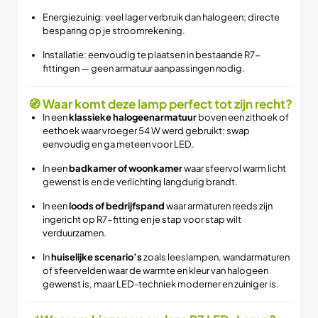
Energiezuinig: veel lager verbruik dan halogeen; directe
besparing op je stroomrekening.
Installatie: eenvoudig te plaatsen in bestaande R7-
fittingen — geen armatuur­ aanpassingen nodig.
🧭 Waar komt deze lamp perfect tot zijn recht?
In een
klassieke halogeenarmatuur
boven een zithoek of
eethoek waar vroeger 54 W werd gebruikt; swap
eenvoudig en ga meteen voor LED.
In een
badkamer of woonkamer
waar sfeervol warm licht
gewenst is en de verlichting langdurig brandt.
In een
loods of bedrijfspand
waar armaturen reeds zijn
ingericht op R7-fitting en je stap voor stap wilt
verduurzamen.
In
huiselijke scenario’s
zoals leeslampen, wandarmaturen
of sfeervelden waar de warmte en kleur van halogeen
gewenst is, maar LED-techniek moderner en zuiniger is.