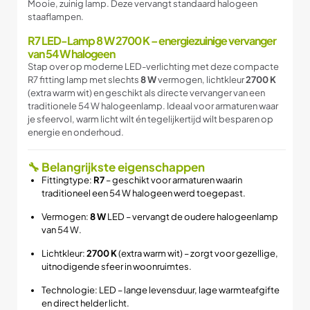
Mooie, zuinig lamp. Deze vervangt standaard halogeen
staaflampen.
R7 LED-Lamp 8 W 2700 K – energiezuinige vervanger
van 54 W halogeen
Stap over op moderne LED-verlichting met deze compacte
R7 fitting lamp met slechts
8 W
vermogen, lichtkleur
2700 K
(extra warm wit) en geschikt als directe vervanger van een
traditionele 54 W halogeenlamp. Ideaal voor armaturen waar
je sfeer­vol, warm licht wilt én tegelijkertijd wilt besparen op
energie en onderhoud.
🔧 Belangrijkste eigenschappen
Fittingtype:
R7
– geschikt voor armaturen waarin
traditioneel een 54 W halogeen werd toegepast.
Vermogen:
8 W
LED – vervangt de oudere halogeenlamp
van 54 W.
Lichtkleur:
2700 K
(extra warm wit) – zorgt voor gezellige,
uitnodigende sfeer in woonruimtes.
Technologie: LED – lange levensduur, lage warmte­afgifte
en direct helder licht.