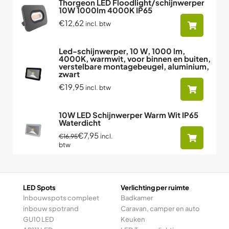
Thorgeon LED Floodlight/schijnwerper
10W 1000lm 4000K IP65
€12,62
incl. btw
Led-schijnwerper, 10 W, 1000 lm,
4000K, warmwit, voor binnen en buiten,
verstelbare montagebeugel, aluminium,
zwart
€19,95
incl. btw
10W LED Schijnwerper Warm Wit IP65
Waterdicht
€7,95
incl.
€16,95
btw
LED Spots
Verlichting per ruimte
Inbouwspots compleet
Badkamer
inbouw spotrand
Caravan, camper en auto
GU10 LED
Keuken