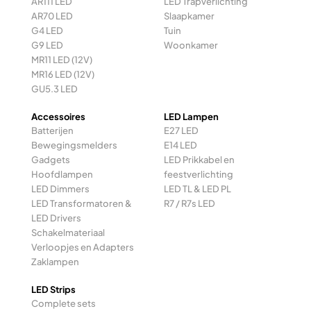
AR111 LED
LED Trapverlichting
AR70 LED
Slaapkamer
G4 LED
Tuin
G9 LED
Woonkamer
MR11 LED (12V)
MR16 LED (12V)
GU5.3 LED
Accessoires
LED Lampen
Batterijen
E27 LED
Bewegingsmelders
E14 LED
Gadgets
LED Prikkabel en
Hoofdlampen
feestverlichting
LED Dimmers
LED TL & LED PL
LED Transformatoren &
R7 / R7s LED
LED Drivers
Schakelmateriaal
Verloopjes en Adapters
Zaklampen
LED Strips
Complete sets