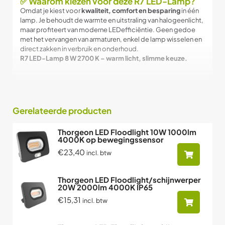
✅ Waarom kiezen voor deze R7 LED-Lamp?
Omdat je kiest voor
kwaliteit, comfort en besparing
in één
lamp. Je behoudt de warmte en uitstraling van halogeenlicht,
maar profiteert van moderne LED­efficiëntie. Geen gedoe
met het vervangen van armaturen, enkel de lamp wisselen en
direct zakken in verbruik en onderhoud.
R7 LED-Lamp 8 W 2700 K – warm licht, slimme keuze.
Gerelateerde producten
Thorgeon LED Floodlight 10W 1000lm
4000K op bewegingssensor
€23,40
incl. btw
Thorgeon LED Floodlight/schijnwerper
20W 2000lm 4000K IP65
€15,31
incl. btw