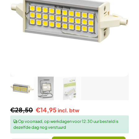
Oorspronkelijke
Huidige
€
28,50
€
14,95
incl. btw
prijs
prijs
Op voorraad, op werkdagen voor 12:30 uur besteld is
dezelfde dag nog verstuurd
was:
is: