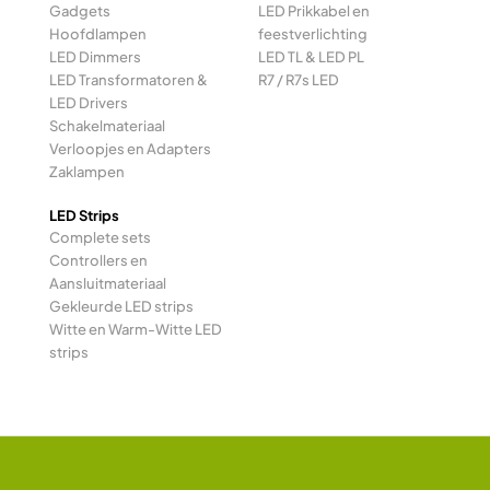
Gadgets
LED Prikkabel en
Hoofdlampen
feestverlichting
LED Dimmers
LED TL & LED PL
LED Transformatoren &
R7 / R7s LED
LED Drivers
Schakelmateriaal
Verloopjes en Adapters
Zaklampen
LED Strips
Complete sets
Controllers en
Aansluitmateriaal
Gekleurde LED strips
Witte en Warm-Witte LED
strips