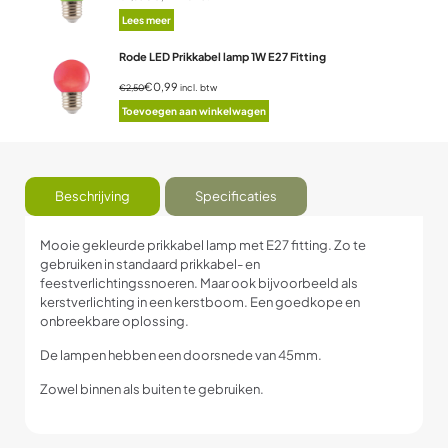
Lees meer
Rode LED Prikkabel lamp 1W E27 Fitting
€0,99
incl. btw
€2,50
Toevoegen aan winkelwagen
Beschrijving
Specificaties
Mooie gekleurde prikkabel lamp met E27 fitting. Zo te
gebruiken in standaard prikkabel- en
feestverlichtingssnoeren. Maar ook bijvoorbeeld als
kerstverlichting in een kerstboom. Een goedkope en
onbreekbare oplossing.
De lampen hebben een doorsnede van 45mm.
Zowel binnen als buiten te gebruiken.