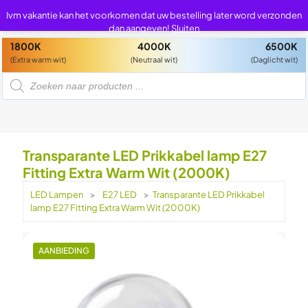
0
0
Ivm vakantie kan het voorkomen dat uw bestelling later word verzonden
dan aangeven!
Sluiten
1800K
4000K
6500K
(Extra warm wit)
(Neutraal wit)
(Daglicht wit)
P
r
o
d
u
c
t
e
n
Transparante LED Prikkabel lamp E27
z
o
Fitting Extra Warm Wit (2000K)
e
k
e
LED Lampen
>
E27 LED
>
Transparante LED Prikkabel
n
lamp E27 Fitting Extra Warm Wit (2000K)
AANBIEDING