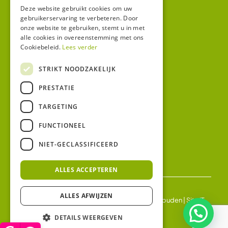
Winkel
Deze website gebruikt cookies om uw
gebruikerservaring te verbeteren. Door
Mijn account
onze website te gebruiken, stemt u in met
alle cookies in overeenstemming met ons
Algemene voorwaarden
Cookiebeleid.
Lees verder
Privacy
STRIKT NOODZAKELIJK
Contact
PRESTATIE
Bezoekadres:
TARGETING
Malzwin 12D
8321 MX Urk
FUNCTIONEEL
Postadres:
NIET-GECLASSIFICEERD
Koningin Julianastraat 1
8321HW URK
ALLES ACCEPTEREN
ALLES AFWIJZEN
© 2026 Ledgloeilamp | Alle rechten voorbehouden |
Site IT
BV
DETAILS WEERGEVEN